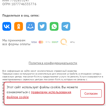
ИНН 7702633247
ОГРН 1077746335776
Поделиться в соц. сетях:
Мы принимаем
все формы оплаты
Политика конфиденциальности
Вся информация на сайте носит исключительно справочный характер.
Товарные знаки используются исключительно для описания устройств, в отношении которых
сервисные центры mar.canon-fixim.ru предоставляют услуги по ремонту. Услуги оказываются в
неавторизованных сервисных центрах mar.canon-fixim.ru, которые не связаны с
правообладателями товарных знаков или их официальными представителями.
Ремонт осуществляется для устройств, уже введенных в гражданский оборот в соответствии
Этот сайт использует файлы cookie. Вы можете
со статьей 1487 ГК РФ.
Использование товарных знаков не преследует цели индивидуализации услуг или введения
ознакомиться с
правилами использования
Согласен
потребителей в заблуждение, а служит для информирования о предоставляемых услугах по
ремонту техники указанных брендов.
файлов cookie
Представленная на сайте информация не является публичной офертой, определяемой
положениями Статьи 437(2) Гражданского кодекса РФ