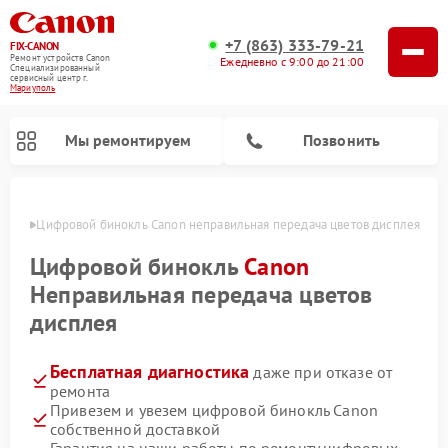
+7 (863) 333-79-21
FIX-CANON
Ремонт устройств Canon
Ежедневно с 9:00 до 21:00
Специализированный
cервисный центр г.
Мариуполь
Мы ремонтируем
Позвонить
уполе
Цифровой бинокль Canon неправильная передача цветов дисплея
Цифровой бинокль
Canon
Неправильная передача цветов
дисплея
Бесплатная диагностика
даже при отказе от
ремонта
Привезем и увезем цифровой бинокль Canon
собственной доставкой
Гарантия на наши работы по ремонту цифровых