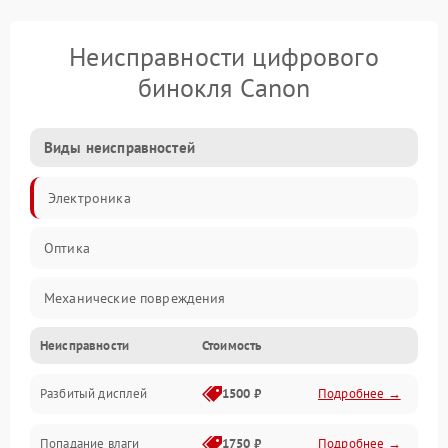
Неисправности цифрового
бинокля Canon
Виды неисправностей
Электроника
Оптика
Механические повреждения
Неисправности
Стоимость
Видео
Разбитый дисплей
1500 ₽
Подробнее →
Механика
Попадание влаги
1750 ₽
Подробнее →
Управление