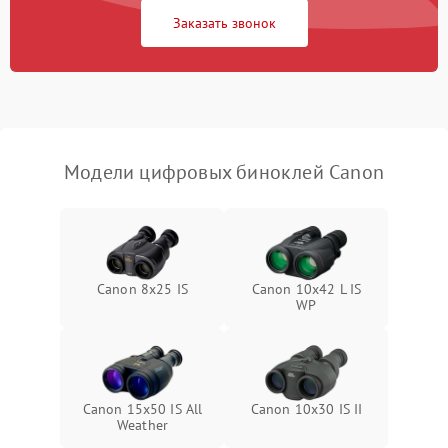
Заказать звонок
Перегрев устройства
1500 ₽
Подробнее →
Модели цифровых биноклей Canon
Canon 8x25 IS
Canon 10x42 L IS
WP
Canon 15x50 IS All
Canon 10x30 IS II
Weather