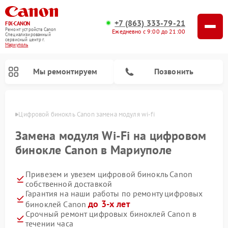
+7 (863) 333-79-21
FIX-CANON
Ремонт устройств Canon
Ежедневно с 9:00 до 21:00
Специализированный
cервисный центр г.
Мариуполь
Мы ремонтируем
Позвонить
уполе
Цифровой бинокль Canon замена модуля wi-fi
Замена модуля Wi-Fi на цифровом
бинокле Canon в Мариуполе
Привезем и увезем цифровой бинокль Canon
собственной доставкой
Гарантия на наши работы по ремонту цифровых
до 3-х лет
биноклей Canon
Срочный ремонт цифровых биноклей Canon в
течении часа