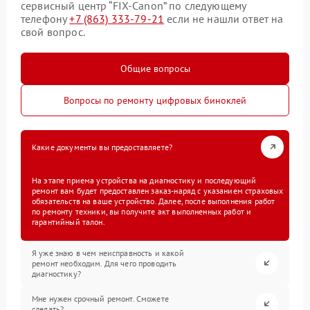
сервисный центр “FIX-Canon” по следующему
телефону
+7 (863) 333-79-21
если не нашли ответ на
свой вопрос.
Общие вопросы
Вопросы по ремонту цифровых биноклей
Какие документы вы предоставляете?
На этапе приема устройства на диагностику и последующий
ремонт вам будет предоставлен заказ-наряд с указанием страховых
обязательств на ваше устройство. Далее, после выполнения работ
по ремонту техники, вы получите акт выполненных работ и
гарантийный талон.
Я уже знаю в чем неисправность и какой
ремонт необходим. Для чего проводить
диагностику?
Мне нужен срочный ремонт. Сможете
сделать?