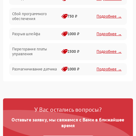
Сбой программного
Электропитание
750 ₽
Подробнее →
обеспечения
Корпус/Герметичность
Разрыв шлейфа
1000 ₽
Подробнее →
Электроника/Механические
Перегорание платы
2500 ₽
Подробнее →
управления
Электроника/Оптика
Размагничивание датчика
1000 ₽
Подробнее →
Поломка инфракрасного
1500 ₽
Подробнее →
датчика
Неправильная передача
750 ₽
Подробнее →
У Вас остались вопросы?
цветов дисплея
Оставьте заявку, мы свяжемся с Вами в ближайшее
Разрядка аккумулятора за
время
1000 ₽
Подробнее →
коркое время