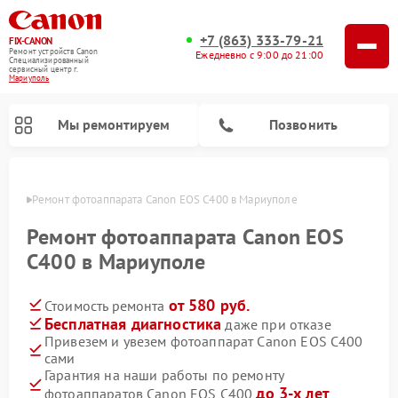
+7 (863) 333-79-21
FIX-CANON
Ремонт устройств Canon
Ежедневно с 9:00 до 21:00
Специализированный
cервисный центр г.
Мариуполь
Мы ремонтируем
Позвонить
уполе
Ремонт фотоаппарата Canon EOS C400 в Мариуполе
Ремонт фотоаппарата Canon EOS
C400 в Мариуполе
от 580 руб.
Стоимость ремонта
Бесплатная диагностика
даже при отказе
Привезем и увезем фотоаппарат Canon EOS C400
сами
Ремонт цифровых биноклей Canon
Гарантия на наши работы по ремонту
до 3-х лет
фотоаппаратов Canon EOS C400