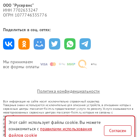
ООО "Русервис"
ИНН 7702633247
ОГРН 1077746335776
Поделиться в соц. сетях:
Мы принимаем
все формы оплаты
Политика конфиденциальности
Вся информация на сайте носит исключительно справочный характер.
Товарные знаки используются исключительно для описания устройств, в отношении которых
сервисные центры mar.canon-fixim.ru предоставляют услуги по ремонту. Услуги оказываются в
неавторизованных сервисных центрах mar.canon-fixim.ru, которые не связаны с
правообладателями товарных знаков или их официальными представителями.
Ремонт осуществляется для устройств, уже введенных в гражданский оборот в соответствии
Этот сайт использует файлы cookie. Вы можете
со статьей 1487 ГК РФ.
Использование товарных знаков не преследует цели индивидуализации услуг или введения
ознакомиться с
правилами использования
Согласен
потребителей в заблуждение, а служит для информирования о предоставляемых услугах по
ремонту техники указанных брендов.
файлов cookie