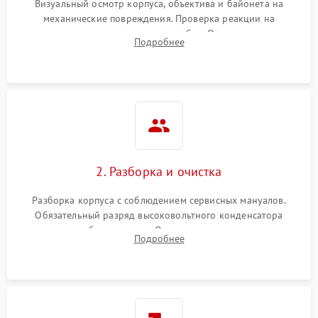
Визуальный осмотр корпуса, объектива и байонета на
механические повреждения. Проверка реакции на
включение, считывание кодов ошибок. Оценка состояния
Подробнее
матрицы и затвора, проверка работы автофокуса и вспышки.
2. Разборка и очистка
Разборка корпуса с соблюдением сервисных мануалов.
Обязательный разряд высоковольтного конденсатора
вспышки для безопасности. Очистка внутренних узлов от
Подробнее
пыли, песка и следов влаги с помощью спецсредств.