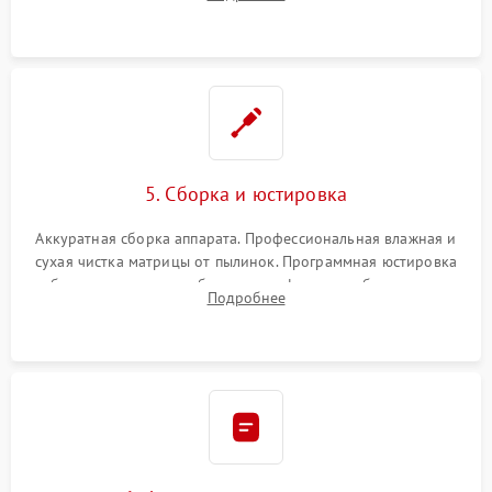
автофокуса. Восстановление геометрии тубуса объектива
при заклинивании.
5. Сборка и юстировка
Аккуратная сборка аппарата. Профессиональная влажная и
сухая чистка матрицы от пылинок. Программная юстировка
рабочего отрезка, калибровка автофокуса, стабилизатора и
Подробнее
экспозамера с помощью сервисного ПО.