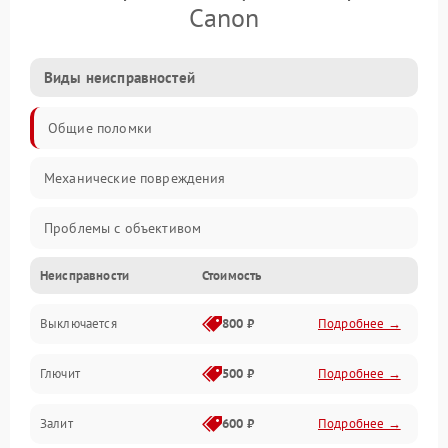
Canon
Виды неисправностей
Общие поломки
Механические повреждения
Проблемы с объективом
Неисправности
Стоимость
Электронные ошибки
Выключается
800 ₽
Подробнее →
Механические проблемы
Глючит
500 ₽
Подробнее →
Матрица и оптика
Залит
600 ₽
Подробнее →
Питание и питание цепей