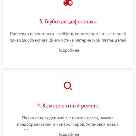
3. Глубокая дефектовка
Проверка целостности шлейфов, коннекторов и шестерней
привода объектива. Диагностика материнской платы, цепей
питания и картоприемника. Тестирование механизма
Подробнее
затвора и блока внутрикамерной стабилизации.
4. Компонентный ремонт
Пайка поврежденных элементов платы, замена
предохранителей и контроллеров. Установка новых
шлейфов, дисплея, механизма затвора или двигателя
Подробнее