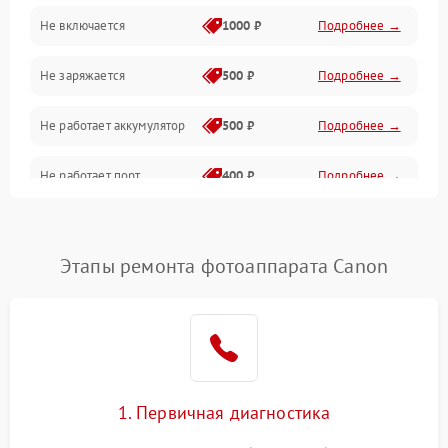
Не включается
1000 ₽
Подробнее →
Проблемы с картами памяти
Не заряжается
500 ₽
Подробнее →
Объективы
Не работает аккумулятор
500 ₽
Подробнее →
Программные сбои
Не работает порт
400 ₽
Подробнее →
Коммуникации и интерфейсы
Сломана матрица
800 ₽
Подробнее →
Этапы ремонта фотоаппарата Canon
1. Первичная диагностика