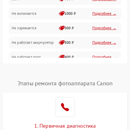
Питание и питание цепей
Не включается
1000 ₽
Подробнее →
Проблемы с картами памяти
Не заряжается
500 ₽
Подробнее →
Объективы
Не работает аккумулятор
500 ₽
Подробнее →
Программные сбои
Не работает порт
400 ₽
Подробнее →
Коммуникации и интерфейсы
Сломана матрица
800 ₽
Подробнее →
Этапы ремонта фотоаппарата Canon
1. Первичная диагностика