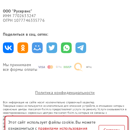
ООО "Русервис"
ИНН 7702633247
ОГРН 1077746335776
Поделиться в соц. сетях:
Мы принимаем
все формы оплаты
Политика конфиденциальности
Вся информация на сайте носит исключительно справочный характер.
Товарные знаки используются исключительно для описания устройств, в отношении которых
сервисные центры mar.canon-fixim.ru предоставляют услуги по ремонту. Услуги оказываются в
неавторизованных сервисных центрах mar.canon-fixim.ru, которые не связаны с
правообладателями товарных знаков или их официальными представителями.
Ремонт осуществляется для устройств, уже введенных в гражданский оборот в соответствии
Этот сайт использует файлы cookie. Вы можете
со статьей 1487 ГК РФ.
Использование товарных знаков не преследует цели индивидуализации услуг или введения
ознакомиться с
правилами использования
Согласен