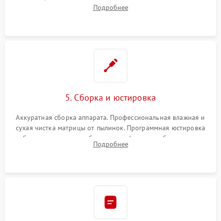
шлейфов, дисплея, механизма затвора или двигателя
Подробнее
автофокуса. Восстановление геометрии тубуса объектива
при заклинивании.
5. Сборка и юстировка
Аккуратная сборка аппарата. Профессиональная влажная и
сухая чистка матрицы от пылинок. Программная юстировка
рабочего отрезка, калибровка автофокуса, стабилизатора и
Подробнее
экспозамера с помощью сервисного ПО.