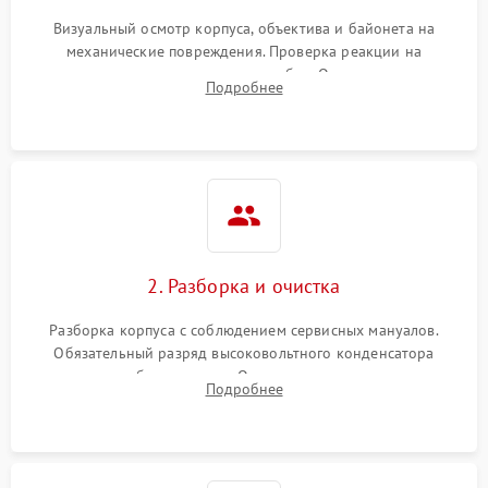
Визуальный осмотр корпуса, объектива и байонета на
механические повреждения. Проверка реакции на
включение, считывание кодов ошибок. Оценка состояния
Подробнее
матрицы и затвора, проверка работы автофокуса и вспышки.
2. Разборка и очистка
Разборка корпуса с соблюдением сервисных мануалов.
Обязательный разряд высоковольтного конденсатора
вспышки для безопасности. Очистка внутренних узлов от
Подробнее
пыли, песка и следов влаги с помощью спецсредств.