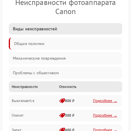
Неисправности фотоаппарата
Canon
Виды неисправностей
Общие поломки
Механические повреждения
Проблемы с объективом
Неисправности
Стоимость
Электронные ошибки
Выключается
800 ₽
Подробнее →
Механические проблемы
Глючит
500 ₽
Подробнее →
Матрица и оптика
Залит
600 ₽
Подробнее →