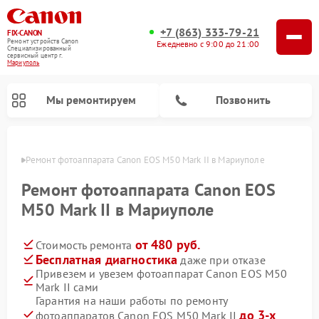
+7 (863) 333-79-21
FIX-CANON
Ремонт устройств Canon
Ежедневно с 9:00 до 21:00
Специализированный
cервисный центр г.
Мариуполь
Мы ремонтируем
Позвонить
уполе
Ремонт фотоаппарата Canon EOS M50 Mark II в Мариуполе
Ремонт фотоаппарата Canon EOS
M50 Mark II в Мариуполе
от 480 руб.
Стоимость ремонта
Бесплатная диагностика
даже при отказе
Привезем и увезем фотоаппарат Canon EOS M50
Mark II сами
Ремонт цифровых биноклей Canon
Гарантия на наши работы по ремонту
до 3-х
фотоаппаратов Canon EOS M50 Mark II