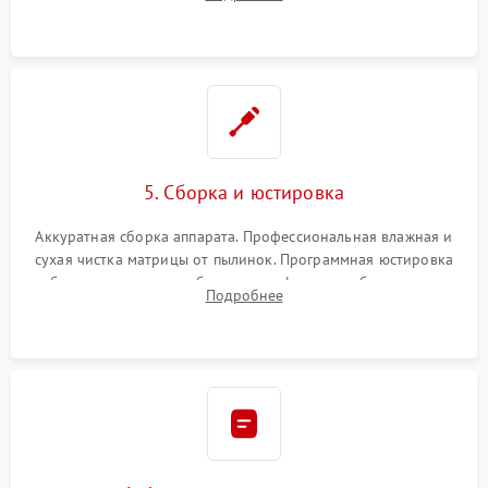
автофокуса. Восстановление геометрии тубуса объектива
при заклинивании.
5. Сборка и юстировка
Аккуратная сборка аппарата. Профессиональная влажная и
сухая чистка матрицы от пылинок. Программная юстировка
рабочего отрезка, калибровка автофокуса, стабилизатора и
Подробнее
экспозамера с помощью сервисного ПО.