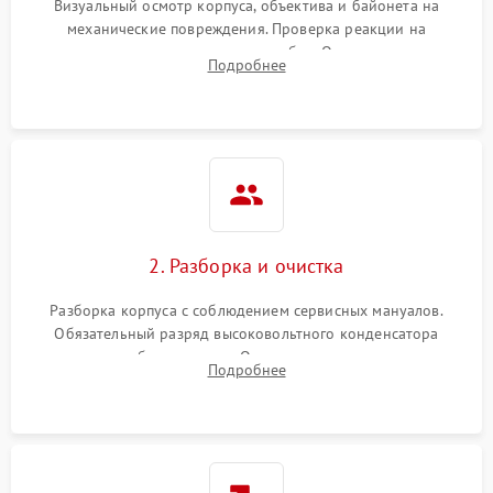
Визуальный осмотр корпуса, объектива и байонета на
механические повреждения. Проверка реакции на
включение, считывание кодов ошибок. Оценка состояния
Подробнее
матрицы и затвора, проверка работы автофокуса и вспышки.
2. Разборка и очистка
Разборка корпуса с соблюдением сервисных мануалов.
Обязательный разряд высоковольтного конденсатора
вспышки для безопасности. Очистка внутренних узлов от
Подробнее
пыли, песка и следов влаги с помощью спецсредств.