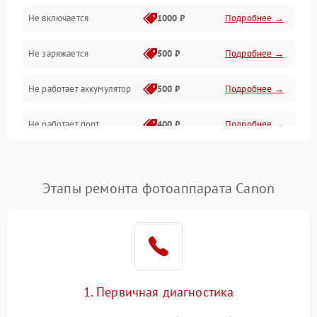
Не включается
1000 ₽
Подробнее →
Проблемы с картами памяти
Не заряжается
500 ₽
Подробнее →
Объективы
Не работает аккумулятор
500 ₽
Подробнее →
Программные сбои
Не работает порт
400 ₽
Подробнее →
Коммуникации и интерфейсы
Сломана матрица
800 ₽
Подробнее →
Этапы ремонта фотоаппарата Canon
1. Первичная диагностика