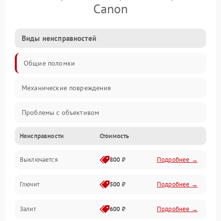
Canon
Виды неисправностей
Общие поломки
Механические повреждения
Проблемы с объективом
Неисправности
Стоимость
Электронные ошибки
Выключается
800 ₽
Подробнее →
Механические проблемы
Глючит
500 ₽
Подробнее →
Матрица и оптика
Залит
600 ₽
Подробнее →
Питание и питание цепей