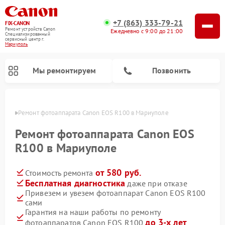
+7 (863) 333-79-21
FIX-CANON
Ремонт устройств Canon
Ежедневно с 9:00 до 21:00
Специализированный
cервисный центр г.
Мариуполь
Мы ремонтируем
Позвонить
уполе
Ремонт фотоаппарата Canon EOS R100 в Мариуполе
Ремонт фотоаппарата Canon EOS
R100 в Мариуполе
от 580 руб.
Стоимость ремонта
Бесплатная диагностика
даже при отказе
Привезем и увезем фотоаппарат Canon EOS R100
сами
Ремонт цифровых биноклей Canon
Гарантия на наши работы по ремонту
до 3-х лет
фотоаппаратов Canon EOS R100