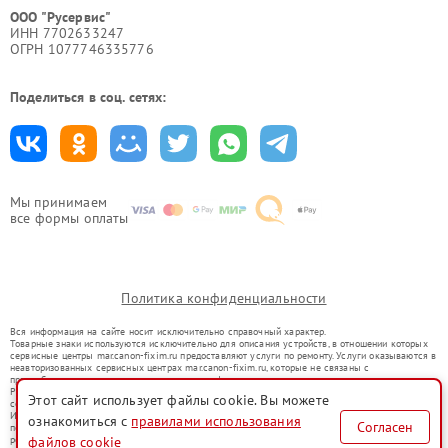
ООО "Русервис"
ИНН 7702633247
ОГРН 1077746335776
Поделиться в соц. сетях:
Мы принимаем
все формы оплаты
Политика конфиденциальности
Вся информация на сайте носит исключительно справочный характер.
Товарные знаки используются исключительно для описания устройств, в отношении которых
сервисные центры mar.canon-fixim.ru предоставляют услуги по ремонту. Услуги оказываются в
неавторизованных сервисных центрах mar.canon-fixim.ru, которые не связаны с
правообладателями товарных знаков или их официальными представителями.
Ремонт осуществляется для устройств, уже введенных в гражданский оборот в соответствии
Этот сайт использует файлы cookie. Вы можете
со статьей 1487 ГК РФ.
Использование товарных знаков не преследует цели индивидуализации услуг или введения
ознакомиться с
правилами использования
Согласен
потребителей в заблуждение, а служит для информирования о предоставляемых услугах по
ремонту техники указанных брендов.
файлов cookie