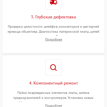
3. Глубокая дефектовка
Проверка целостности шлейфов, коннекторов и шестерней
привода объектива. Диагностика материнской платы, цепей
питания и картоприемника. Тестирование механизма
Подробнее
затвора и блока внутрикамерной стабилизации.
4. Компонентный ремонт
Пайка поврежденных элементов платы, замена
предохранителей и контроллеров. Установка новых
шлейфов, дисплея, механизма затвора или двигателя
Подробнее