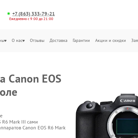
+7 (863) 333-79-21
Ежедневно с 9:00 до 21:00
ны
О нас
Отзывы
Доставка
Гарантии
Акции и скидки
Зая
е
а Canon EOS
поле
е
R6 Mark III сами
аппаратов Canon EOS R6 Mark