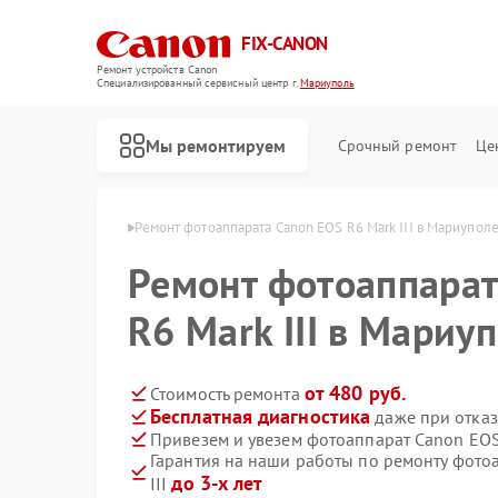
FIX-CANON
Ремонт устройств Canon
Специализированный cервисный центр г.
Мариуполь
Мы ремонтируем
Срочный ремонт
Це
 Canon в Мариуполе
Ремонт фотоаппарата Canon EOS R6 Mark III в Мариупол
Ремонт фотоаппарат
R6 Mark III в Мариу
от 480 руб.
Стоимость ремонта
Бесплатная диагностика
даже при отказ
Привезем и увезем фотоаппарат Canon EOS 
Гарантия на наши работы по ремонту фото
до 3-х лет
III
Ремонт цифровых биноклей Canon