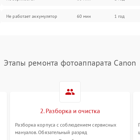
Не работает аккумулятор
60 мин
1 год
Не работает порт
60 мин
1 год
Сломана матрица
60 мин
1 год
Этапы ремонта фотоаппарата Canon
2. Разборка и очистка
Разборка корпуса с соблюдением сервисных
мануалов. Обязательный разряд
высоковольтного конденсатора вспышки для