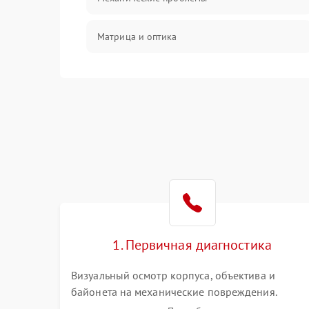
Матрица и оптика
Питание и питание цепей
Проблемы с картами памяти
Объективы
Программные сбои
Коммуникации и интерфейсы
1. Первичная диагностика
Визуальный осмотр корпуса, объектива и
байонета на механические повреждения.
Проверка реакции на включение, считывание