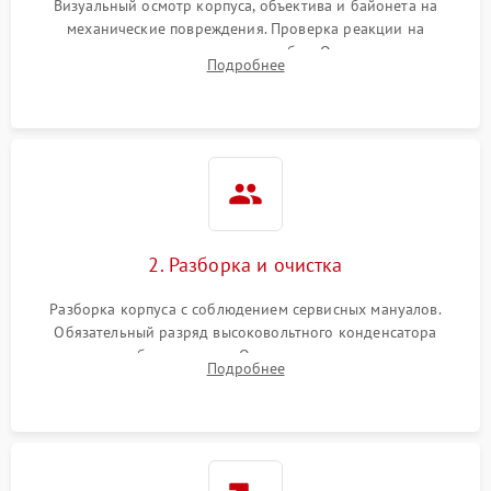
Визуальный осмотр корпуса, объектива и байонета на
механические повреждения. Проверка реакции на
включение, считывание кодов ошибок. Оценка состояния
Подробнее
матрицы и затвора, проверка работы автофокуса и вспышки.
2. Разборка и очистка
Разборка корпуса с соблюдением сервисных мануалов.
Обязательный разряд высоковольтного конденсатора
вспышки для безопасности. Очистка внутренних узлов от
Подробнее
пыли, песка и следов влаги с помощью спецсредств.