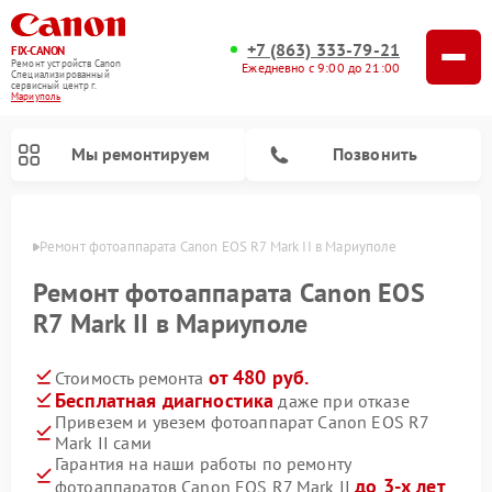
+7 (863) 333-79-21
FIX-CANON
Ремонт устройств Canon
Ежедневно с 9:00 до 21:00
Специализированный
cервисный центр г.
Мариуполь
Мы ремонтируем
Позвонить
уполе
Ремонт фотоаппарата Canon EOS R7 Mark II в Мариуполе
Ремонт фотоаппарата Canon EOS
R7 Mark II в Мариуполе
от 480 руб.
Стоимость ремонта
Бесплатная диагностика
даже при отказе
Привезем и увезем фотоаппарат Canon EOS R7
Mark II сами
Ремонт цифровых биноклей Canon
Гарантия на наши работы по ремонту
до 3-х лет
фотоаппаратов Canon EOS R7 Mark II