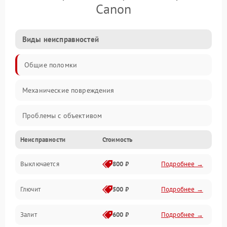
Canon
Виды неисправностей
Общие поломки
Механические повреждения
Проблемы с объективом
Неисправности
Стоимость
Электронные ошибки
Выключается
800 ₽
Подробнее →
Механические проблемы
Глючит
500 ₽
Подробнее →
Матрица и оптика
Залит
600 ₽
Подробнее →
Питание и питание цепей