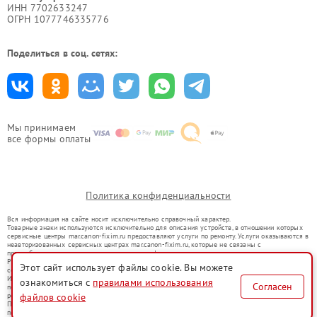
ИНН 7702633247
ОГРН 1077746335776
Поделиться в соц. сетях:
Мы принимаем
все формы оплаты
Политика конфиденциальности
Вся информация на сайте носит исключительно справочный характер.
Товарные знаки используются исключительно для описания устройств, в отношении которых
сервисные центры mar.canon-fixim.ru предоставляют услуги по ремонту. Услуги оказываются в
неавторизованных сервисных центрах mar.canon-fixim.ru, которые не связаны с
правообладателями товарных знаков или их официальными представителями.
Ремонт осуществляется для устройств, уже введенных в гражданский оборот в соответствии
Этот сайт использует файлы cookie. Вы можете
со статьей 1487 ГК РФ.
Использование товарных знаков не преследует цели индивидуализации услуг или введения
ознакомиться с
правилами использования
Согласен
потребителей в заблуждение, а служит для информирования о предоставляемых услугах по
ремонту техники указанных брендов.
файлов cookie
Представленная на сайте информация не является публичной офертой, определяемой
положениями Статьи 437(2) Гражданского кодекса РФ