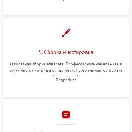
автофокуса. Восстановление геометрии тубуса объектива
при заклинивании.
5. Сборка и юстировка
Аккуратная сборка аппарата. Профессиональная влажная и
сухая чистка матрицы от пылинок. Программная юстировка
рабочего отрезка, калибровка автофокуса, стабилизатора и
Подробнее
экспозамера с помощью сервисного ПО.