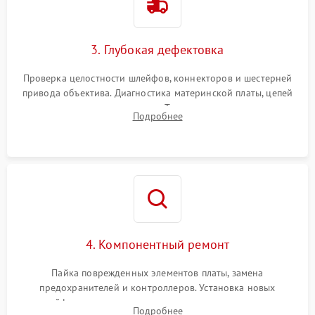
3. Глубокая дефектовка
Проверка целостности шлейфов, коннекторов и шестерней
привода объектива. Диагностика материнской платы, цепей
питания и картоприемника. Тестирование механизма
Подробнее
затвора и блока внутрикамерной стабилизации.
4. Компонентный ремонт
Пайка поврежденных элементов платы, замена
предохранителей и контроллеров. Установка новых
шлейфов, дисплея, механизма затвора или двигателя
Подробнее