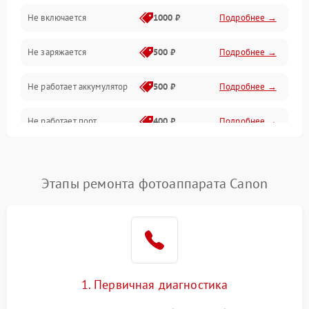
Не включается
1000 ₽
Подробнее →
Проблемы с картами памяти
Не заряжается
500 ₽
Подробнее →
Объективы
Не работает аккумулятор
500 ₽
Подробнее →
Программные сбои
Не работает порт
400 ₽
Подробнее →
Коммуникации и интерфейсы
Сломана матрица
800 ₽
Подробнее →
Этапы ремонта фотоаппарата Canon
1. Первичная диагностика