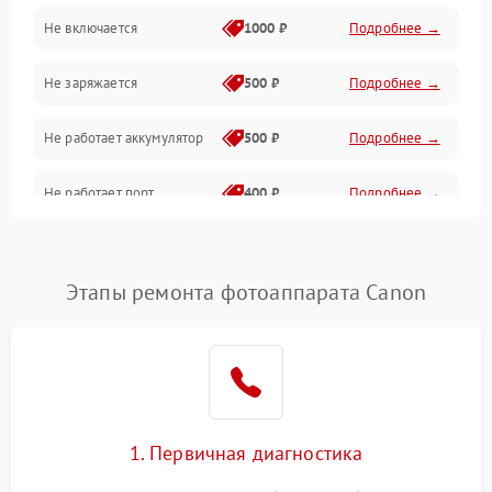
Не включается
1000 ₽
Подробнее →
Проблемы с картами памяти
Не заряжается
500 ₽
Подробнее →
Объективы
Не работает аккумулятор
500 ₽
Подробнее →
Программные сбои
Не работает порт
400 ₽
Подробнее →
Коммуникации и интерфейсы
Сломана матрица
800 ₽
Подробнее →
Этапы ремонта фотоаппарата Canon
1. Первичная диагностика