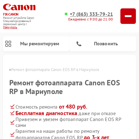
+7 (863) 333-79-21
FIX-CANON
Ремонт устройств Canon
Ежедневно с 9:00 до 21:00
Специализированный
cервисный центр г.
Мариуполь
Мы ремонтируем
Позвонить
уполе
Ремонт фотоаппарата Canon EOS RP в Мариуполе
Ремонт фотоаппарата Canon EOS
RP в Мариуполе
от 480 руб.
Стоимость ремонта
Бесплатная диагностика
даже при отказе
Привезем и увезем фотоаппарат Canon EOS RP
сами
Ремонт цифровых биноклей Canon
Гарантия на наши работы по ремонту
до 3-х лет
фотоаппаратов Canon EOS RP