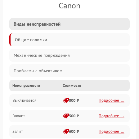
Canon
Виды неисправностей
Общие поломки
Механические повреждения
Проблемы с объективом
Неисправности
Стоимость
Электронные ошибки
Выключается
800 ₽
Подробнее →
Механические проблемы
Глючит
500 ₽
Подробнее →
Матрица и оптика
Залит
600 ₽
Подробнее →
Питание и питание цепей