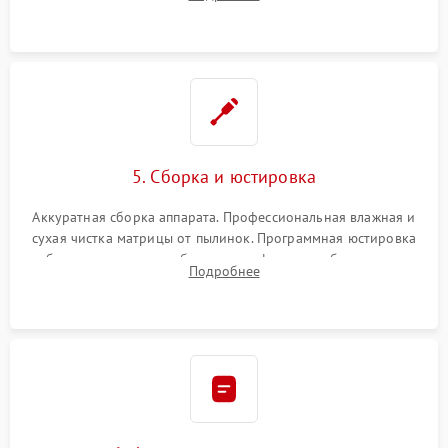
автофокуса. Восстановление геометрии тубуса объектива
при заклинивании.
5. Сборка и юстировка
Аккуратная сборка аппарата. Профессиональная влажная и
сухая чистка матрицы от пылинок. Программная юстировка
рабочего отрезка, калибровка автофокуса, стабилизатора и
Подробнее
экспозамера с помощью сервисного ПО.