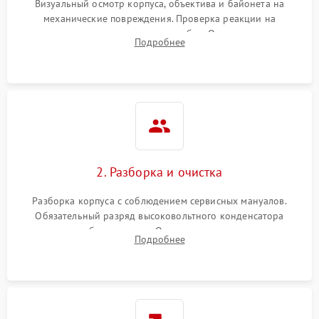
Визуальный осмотр корпуса, объектива и байонета на
механические повреждения. Проверка реакции на
включение, считывание кодов ошибок. Оценка состояния
Подробнее
матрицы и затвора, проверка работы автофокуса и вспышки.
2. Разборка и очистка
Разборка корпуса с соблюдением сервисных мануалов.
Обязательный разряд высоковольтного конденсатора
вспышки для безопасности. Очистка внутренних узлов от
Подробнее
пыли, песка и следов влаги с помощью спецсредств.