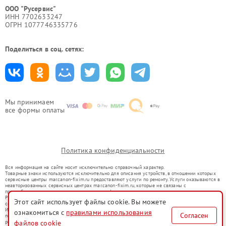
ООО "Русервис"
ИНН 7702633247
ОГРН 1077746335776
Поделиться в соц. сетях:
Мы принимаем
все формы оплаты
Политика конфиденциальности
Вся информация на сайте носит исключительно справочный характер.
Товарные знаки используются исключительно для описания устройств, в отношении которых
сервисные центры mar.canon-fixim.ru предоставляют услуги по ремонту. Услуги оказываются в
неавторизованных сервисных центрах mar.canon-fixim.ru, которые не связаны с
правообладателями товарных знаков или их официальными представителями.
Ремонт осуществляется для устройств, уже введенных в гражданский оборот в соответствии
Этот сайт использует файлы cookie. Вы можете
со статьей 1487 ГК РФ.
Использование товарных знаков не преследует цели индивидуализации услуг или введения
ознакомиться с
правилами использования
Согласен
потребителей в заблуждение, а служит для информирования о предоставляемых услугах по
ремонту техники указанных брендов.
файлов cookie