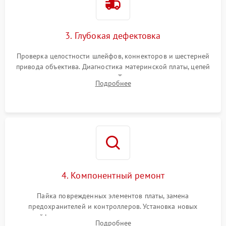
3. Глубокая дефектовка
Проверка целостности шлейфов, коннекторов и шестерней
привода объектива. Диагностика материнской платы, цепей
питания и картоприемника. Тестирование механизма
Подробнее
затвора и блока внутрикамерной стабилизации.
4. Компонентный ремонт
Пайка поврежденных элементов платы, замена
предохранителей и контроллеров. Установка новых
шлейфов, дисплея, механизма затвора или двигателя
Подробнее