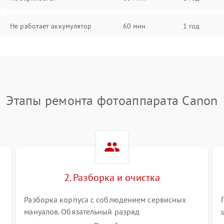
Не работает аккумулятор
60 мин
1 год
Не работает порт
60 мин
1 год
Сломана матрица
60 мин
1 год
Этапы ремонта фотоаппарата Canon
2. Разборка и очистка
Разборка корпуса с соблюдением сервисных
мануалов. Обязательный разряд
высоковольтного конденсатора вспышки для