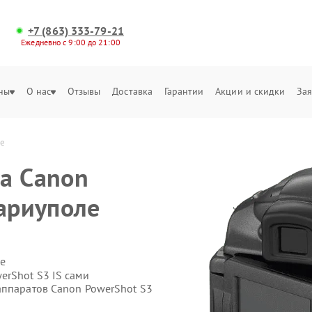
+7 (863) 333-79-21
Ежедневно с 9:00 до 21:00
ны
О нас
Отзывы
Доставка
Гарантии
Акции и скидки
Зая
ле
а Canon
Мариуполе
е
erShot S3 IS сами
аппаратов Canon PowerShot S3