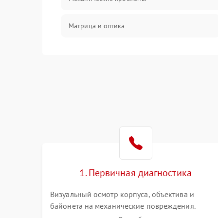
Матрица и оптика
Питание и питание цепей
Проблемы с картами памяти
Объективы
Программные сбои
Коммуникации и интерфейсы
1. Первичная диагностика
Визуальный осмотр корпуса, объектива и
байонета на механические повреждения.
Проверка реакции на включение, считывание