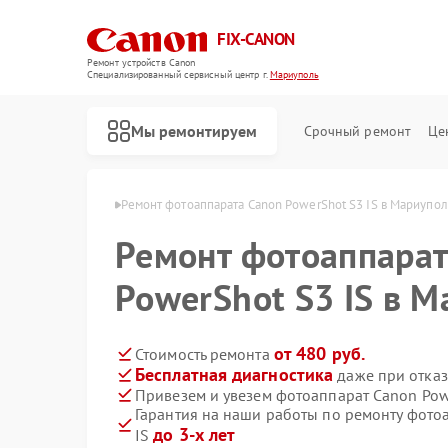
FIX-CANON
Ремонт устройств Canon
Специализированный cервисный центр г.
Мариуполь
Мы ремонтируем
Срочный ремонт
Це
 Canon в Мариуполе
Ремонт фотоаппарата Canon PowerShot S3 IS в Мариупо
Ремонт фотоаппарат
PowerShot S3 IS в 
от 480 руб.
Стоимость ремонта
Бесплатная диагностика
даже при отказ
Привезем и увезем фотоаппарат Canon Pow
Гарантия на наши работы по ремонту фото
до 3-х лет
IS
Ремонт цифровых биноклей Canon