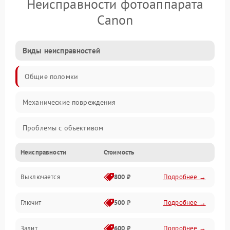
Неисправности фотоаппарата
Canon
Виды неисправностей
Общие поломки
Механические повреждения
Проблемы с объективом
Неисправности
Стоимость
Электронные ошибки
Выключается
800 ₽
Подробнее →
Механические проблемы
Глючит
500 ₽
Подробнее →
Матрица и оптика
Залит
600 ₽
Подробнее →