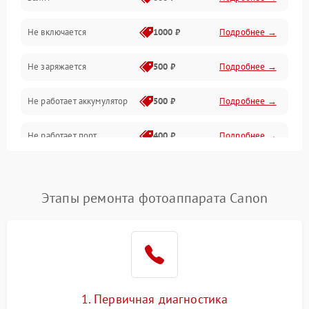
Питание и питание цепей
Не включается
1000 ₽
Подробнее →
Проблемы с картами памяти
Не заряжается
500 ₽
Подробнее →
Объективы
Не работает аккумулятор
500 ₽
Подробнее →
Программные сбои
Не работает порт
400 ₽
Подробнее →
Коммуникации и интерфейсы
Сломана матрица
800 ₽
Подробнее →
Этапы ремонта фотоаппарата Canon
1. Первичная диагностика