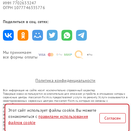
ИНН 7702633247
ОГРН 1077746335776
Поделиться в соц. сетях:
Мы принимаем
все формы оплаты
Политика конфиденциальности
Вся информация на сайте носит исключительно справочный характер.
Товарные знаки используются исключительно для описания устройств, в отношении которых
сервисные центры mar.canon-fixim.ru предоставляют услуги по ремонту. Услуги оказываются в
неавторизованных сервисных центрах mar.canon-fixim.ru, которые не связаны с
правообладателями товарных знаков или их официальными представителями.
Ремонт осуществляется для устройств, уже введенных в гражданский оборот в соответствии
Этот сайт использует файлы cookie. Вы можете
со статьей 1487 ГК РФ.
Использование товарных знаков не преследует цели индивидуализации услуг или введения
ознакомиться с
правилами использования
Согласен
потребителей в заблуждение, а служит для информирования о предоставляемых услугах по
ремонту техники указанных брендов.
файлов cookie
Представленная на сайте информация не является публичной офертой, определяемой
положениями Статьи 437(2) Гражданского кодекса РФ