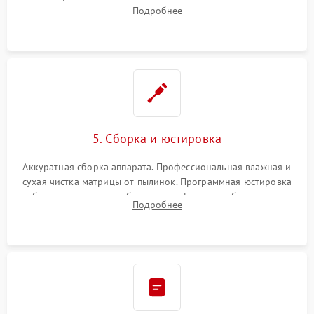
шлейфов, дисплея, механизма затвора или двигателя
Подробнее
автофокуса. Восстановление геометрии тубуса объектива
при заклинивании.
5. Сборка и юстировка
Аккуратная сборка аппарата. Профессиональная влажная и
сухая чистка матрицы от пылинок. Программная юстировка
рабочего отрезка, калибровка автофокуса, стабилизатора и
Подробнее
экспозамера с помощью сервисного ПО.