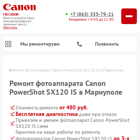
+7 (863) 333-79-21
FIX-CANON
Ремонт устройств Canon
Ежедневно с 9:00 до 21:00
Специализированный
cервисный центр г.
Мариуполь
Мы ремонтируем
Позвонить
уполе
Ремонт фотоаппарата Canon PowerShot SX120 IS в Мариуполе
Ремонт фотоаппарата Canon
PowerShot SX120 IS в Мариуполе
от 480 руб.
Стоимость ремонта
Бесплатная диагностика
даже при отказе
Привезем и увезем фотоаппарат Canon PowerShot
SX120 IS сами
Ремонт цифровых биноклей Canon
Гарантия на наши работы по ремонту
до 3-х
фотоаппаратов Canon PowerShot SX120 IS