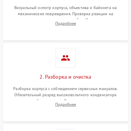
Визуальный осмотр корпуса, объектива и байонета на
механические повреждения. Проверка реакции на
включение, считывание кодов ошибок. Оценка состояния
Подробнее
матрицы и затвора, проверка работы автофокуса и вспышки.
2. Разборка и очистка
Разборка корпуса с соблюдением сервисных мануалов.
Обязательный разряд высоковольтного конденсатора
вспышки для безопасности. Очистка внутренних узлов от
Подробнее
пыли, песка и следов влаги с помощью спецсредств.