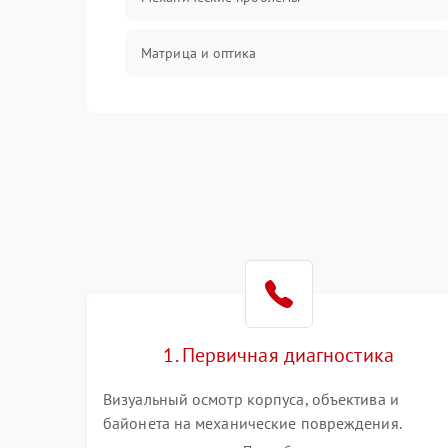
Матрица и оптика
Питание и питание цепей
Проблемы с картами памяти
Объективы
Программные сбои
Коммуникации и интерфейсы
1. Первичная диагностика
Визуальный осмотр корпуса, объектива и
байонета на механические повреждения.
Проверка реакции на включение, считывание