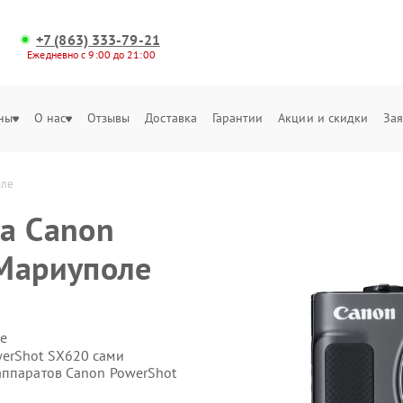
+7 (863) 333-79-21
Ежедневно с 9:00 до 21:00
ны
О нас
Отзывы
Доставка
Гарантии
Акции и скидки
Зая
оле
а Canon
 Мариуполе
е
werShot SX620 сами
аппаратов Canon PowerShot