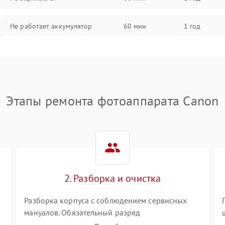
Не работает аккумулятор
60 мин
1 год
Не работает порт
60 мин
1 год
Сломана матрица
60 мин
1 год
Этапы ремонта фотоаппарата Canon
2. Разборка и очистка
Разборка корпуса с соблюдением сервисных
мануалов. Обязательный разряд
высоковольтного конденсатора вспышки для