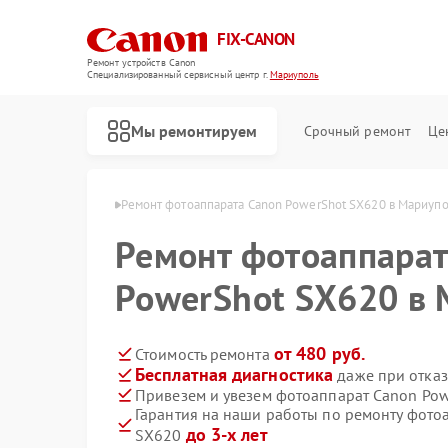
FIX-CANON
Ремонт устройств Canon
Специализированный cервисный центр г.
Мариуполь
Мы ремонтируем
Срочный ремонт
Це
 Canon в Мариуполе
Ремонт фотоаппарата Canon PowerShot SX620 в Мариуп
Ремонт фотоаппарат
PowerShot SX620 в
от 480 руб.
Стоимость ремонта
Бесплатная диагностика
даже при отказ
Привезем и увезем фотоаппарат Canon Po
Гарантия на наши работы по ремонту фото
до 3-х лет
SX620
Ремонт цифровых биноклей Canon