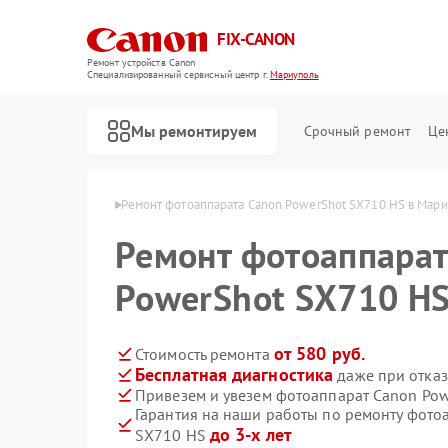
FIX-CANON
Ремонт устройств Canon
Специализированный cервисный центр г.
Мариуполь
Мы ремонтируем
Срочный ремонт
Це
 Canon в Мариуполе
Ремонт фотоаппарата Canon PowerShot SX710 HS в Мар
Ремонт фотоаппарат
PowerShot SX710 HS
от 580 руб.
Стоимость ремонта
Бесплатная диагностика
даже при отказ
Привезем и увезем фотоаппарат Canon Po
Гарантия на наши работы по ремонту фото
до 3-х лет
SX710 HS
Ремонт цифровых биноклей Canon