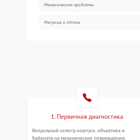
Механические проблемы
Матрица и оптика
Питание и питание цепей
Проблемы с картами памяти
Объективы
Программные сбои
Коммуникации и интерфейсы
1. Первичная диагностика
Визуальный осмотр корпуса, объектива и
байонета на механические повреждения.