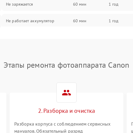
Не заряжается
60 мин
1 год
Не работает аккумулятор
60 мин
1 год
Не работает порт
60 мин
1 год
Сломана матрица
60 мин
1 год
Этапы ремонта фотоаппарата Canon
2. Разборка и очистка
Разборка корпуса с соблюдением сервисных
мануалов. Обязательный разряд