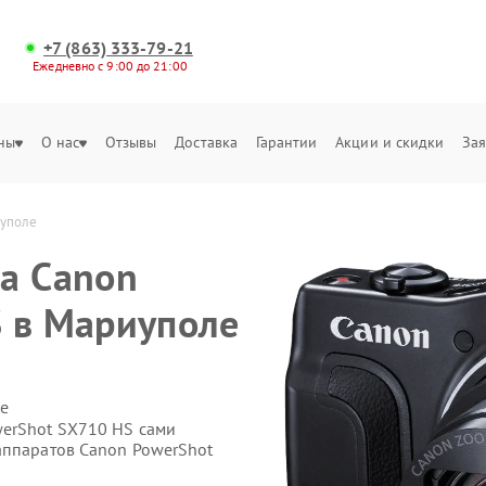
+7 (863) 333-79-21
Ежедневно с 9:00 до 21:00
ны
О нас
Отзывы
Доставка
Гарантии
Акции и скидки
Зая
иуполе
а Canon
 в Мариуполе
е
werShot SX710 HS сами
аппаратов Canon PowerShot