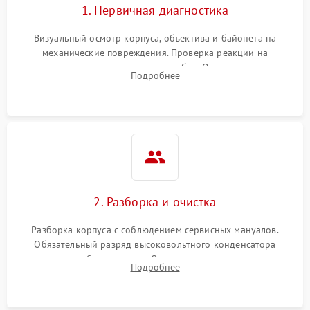
1. Первичная диагностика
Визуальный осмотр корпуса, объектива и байонета на
механические повреждения. Проверка реакции на
включение, считывание кодов ошибок. Оценка состояния
Подробнее
матрицы и затвора, проверка работы автофокуса и вспышки.
2. Разборка и очистка
Разборка корпуса с соблюдением сервисных мануалов.
Обязательный разряд высоковольтного конденсатора
вспышки для безопасности. Очистка внутренних узлов от
Подробнее
пыли, песка и следов влаги с помощью спецсредств.