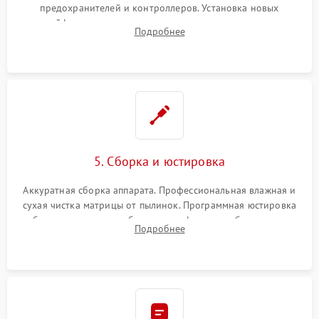
предохранителей и контроллеров. Установка новых
шлейфов, дисплея, механизма затвора или двигателя
Подробнее
автофокуса. Восстановление геометрии тубуса объектива
при заклинивании.
5. Сборка и юстировка
Аккуратная сборка аппарата. Профессиональная влажная и
сухая чистка матрицы от пылинок. Программная юстировка
рабочего отрезка, калибровка автофокуса, стабилизатора и
Подробнее
экспозамера с помощью сервисного ПО.