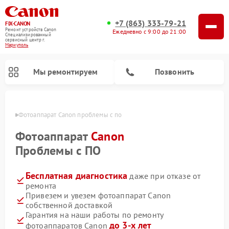
+7 (863) 333-79-21
FIX-CANON
Ремонт устройств Canon
Ежедневно с 9:00 до 21:00
Специализированный
cервисный центр г.
Мариуполь
Мы ремонтируем
Позвонить
уполе
Фотоаппарат Canon проблемы с по
Фотоаппарат
Canon
Проблемы с ПО
Бесплатная диагностика
даже при отказе от
ремонта
Привезем и увезем фотоаппарат Canon
собственной доставкой
Ремонт цифровых биноклей Canon
Гарантия на наши работы по ремонту
до 3-х лет
фотоаппаратов Canon