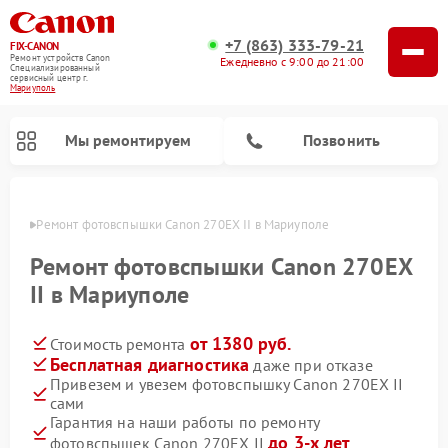
+7 (863) 333-79-21
FIX-CANON
Ремонт устройств Canon
Ежедневно с 9:00 до 21:00
Специализированный
cервисный центр г.
Мариуполь
Мы ремонтируем
Позвонить
уполе
Ремонт фотовспышки Canon 270EX II в Мариуполе
Ремонт фотовспышки Canon 270EX
II в Мариуполе
от 1380 руб.
Стоимость ремонта
Бесплатная диагностика
даже при отказе
Привезем и увезем фотовспышку Canon 270EX II
сами
Ремонт цифровых биноклей Canon
Гарантия на наши работы по ремонту
до 3-х лет
фотовспышек Canon 270EX II