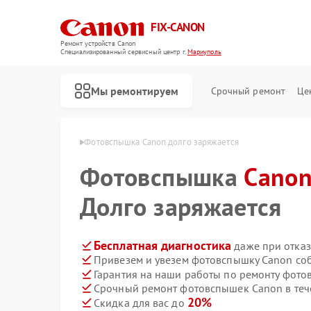
FIX-CANON
Ремонт устройств Canon
Специализированный cервисный центр г.
Мариуполь
Мы ремонтируем
Срочный ремонт
Це
 Canon в Мариуполе
Фотовспышка Canon долго заряжается
Фотовспышка
Cano
Долго заряжается
Бесплатная диагностика
даже при отказ
Привезем и увезем фотовспышку Canon со
Гарантия на наши работы по ремонту фот
Срочный ремонт фотовспышек Canon в теч
20%
Скидка для вас до
Ремонт цифровых биноклей Canon