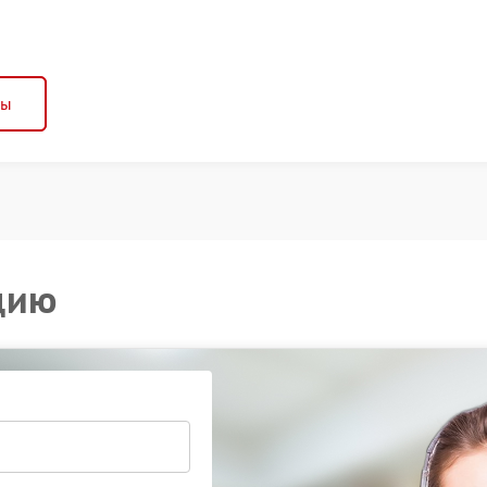
ны
цию