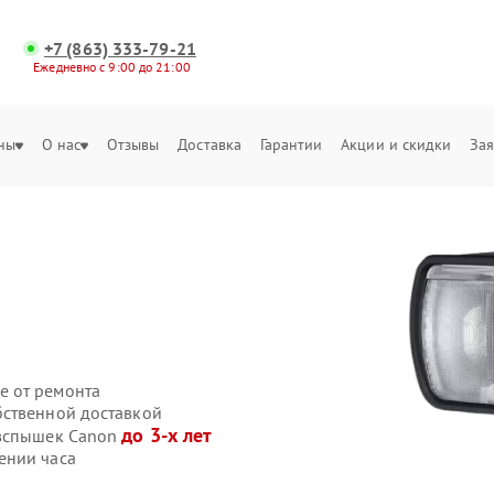
+7 (863) 333-79-21
Ежедневно с 9:00 до 21:00
ны
О нас
Отзывы
Доставка
Гарантии
Акции и скидки
Зая
n
е от ремонта
бственной доставкой
до 3-х лет
овспышек Canon
ении часа