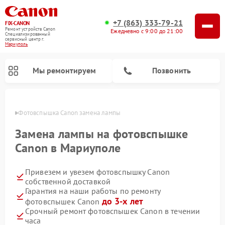
+7 (863) 333-79-21
FIX-CANON
Ремонт устройств Canon
Ежедневно с 9:00 до 21:00
Специализированный
cервисный центр г.
Мариуполь
Мы ремонтируем
Позвонить
уполе
Фотовспышка Canon замена лампы
Замена лампы на фотовспышке
Canon в Мариуполе
Привезем и увезем фотовспышку Canon
собственной доставкой
Гарантия на наши работы по ремонту
до 3-х лет
фотовспышек Canon
Ремонт цифровых биноклей Canon
Срочный ремонт фотовспышек Canon в течении
часа