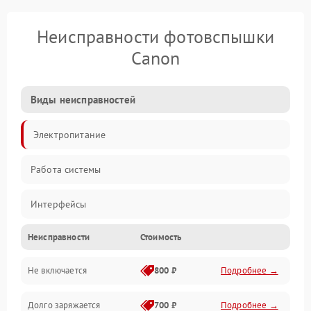
Неисправности фотовспышки
Canon
Виды неисправностей
Электропитание
Работа системы
Интерфейсы
Неисправности
Стоимость
Электронные компоненты
Не включается
800 ₽
Подробнее →
Корпус/Герметичность
Долго заряжается
700 ₽
Подробнее →