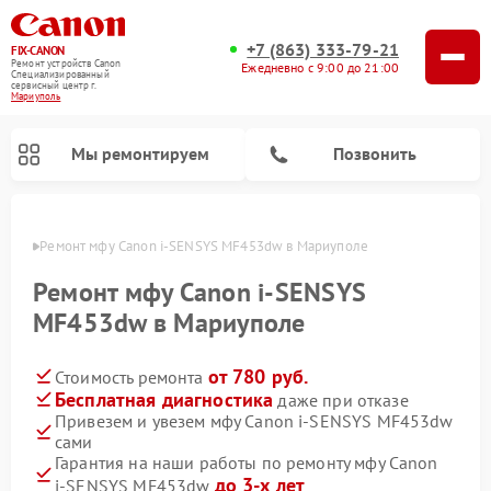
+7 (863) 333-79-21
FIX-CANON
Ремонт устройств Canon
Ежедневно с 9:00 до 21:00
Специализированный
cервисный центр г.
Мариуполь
Мы ремонтируем
Позвонить
уполе
Ремонт мфу Canon i‑SENSYS MF453dw в Мариуполе
Ремонт мфу Canon i‑SENSYS
MF453dw в Мариуполе
от 780 руб.
Стоимость ремонта
Бесплатная диагностика
даже при отказе
Привезем и увезем мфу Canon i‑SENSYS MF453dw
сами
Ремонт цифровых биноклей Canon
Гарантия на наши работы по ремонту мфу Canon
до 3-х лет
i‑SENSYS MF453dw