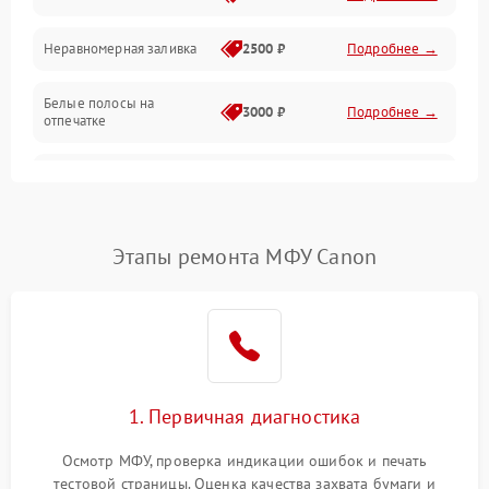
Неравномерная заливка
2500 ₽
Подробнее →
Дисплей и органы управления
Белые полосы на
Изображение
3000 ₽
Подробнее →
отпечатке
Проблемы с механикой
Чёрный фон на листе
3500 ₽
Подробнее →
Питание и запуск
Этапы ремонта МФУ Canon
1. Первичная диагностика
Осмотр МФУ, проверка индикации ошибок и печать
тестовой страницы. Оценка качества захвата бумаги и