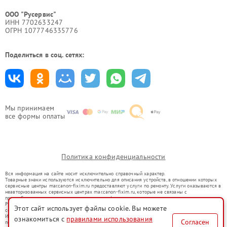
ООО "Русервис"
ИНН 7702633247
ОГРН 1077746335776
Поделиться в соц. сетях:
Мы принимаем
все формы оплаты
Политика конфиденциальности
Вся информация на сайте носит исключительно справочный характер.
Товарные знаки используются исключительно для описания устройств, в отношении которых
сервисные центры mar.canon-fixim.ru предоставляют услуги по ремонту. Услуги оказываются в
неавторизованных сервисных центрах mar.canon-fixim.ru, которые не связаны с
правообладателями товарных знаков или их официальными представителями.
Ремонт осуществляется для устройств, уже введенных в гражданский оборот в соответствии
Этот сайт использует файлы cookie. Вы можете
со статьей 1487 ГК РФ.
Использование товарных знаков не преследует цели индивидуализации услуг или введения
ознакомиться с
правилами использования
Согласен
потребителей в заблуждение, а служит для информирования о предоставляемых услугах по