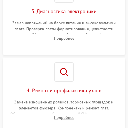
3. Диагностика электроники
Замер напряжений на блоке питания и высоковольтной
плате. Проверка платы форматирования, целостности
плоских шлейфов сканера и работоспособности флажков и
Подробнее
оптопар (датчиков прохождения бумаги).
4. Ремонт и профилактика узлов
Замена изношенных роликов, тормозных площадок и
элементов фьюзера. Компонентный ремонт плат.
Обязательная очистка блока лазера (LSU), зеркал и тракта
Подробнее
печати от просыпанного тонера и бумажной пыли.