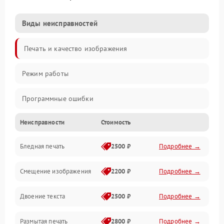
Виды неисправностей
Печать и качество изображения
Режим работы
Программные ошибки
Неисправности
Стоимость
Картриджи и расходники
Бледная печать
2500 ₽
Подробнее →
Сканер и копирование
Смещение изображения
2200 ₽
Подробнее →
Механика и узлы
Двоение текста
2500 ₽
Подробнее →
Программные сбои
Размытая печать
2800 ₽
Подробнее →
Подключение и интерфейсы