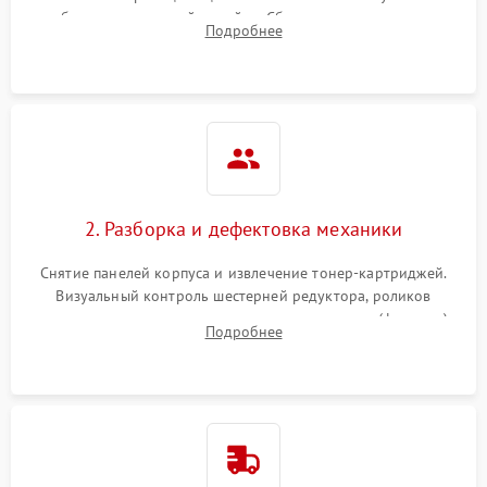
работы сканирующей линейки. Сбор данных о замятиях,
Подробнее
дефектах изображения или посторонних шумах при работе.
2. Разборка и дефектовка механики
Снятие панелей корпуса и извлечение тонер-картриджей.
Визуальный контроль шестерней редуктора, роликов
захвата, термопленки и прижимного вала в печи (фьюзере).
Подробнее
Проверка оптики сканера на загрязнения.