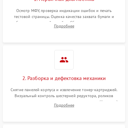
Осмотр МФУ, проверка индикации ошибок и печать
тестовой страницы. Оценка качества захвата бумаги и
работы сканирующей линейки. Сбор данных о замятиях,
Подробнее
дефектах изображения или посторонних шумах при работе.
2. Разборка и дефектовка механики
Снятие панелей корпуса и извлечение тонер-картриджей.
Визуальный контроль шестерней редуктора, роликов
захвата, термопленки и прижимного вала в печи (фьюзере).
Подробнее
Проверка оптики сканера на загрязнения.