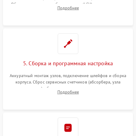
Обязательная очистка блока лазера (LSU), зеркал и тракта
Подробнее
печати от просыпанного тонера и бумажной пыли.
5. Сборка и программная настройка
Аккуратный монтаж узлов, подключение шлейфов и сборка
корпуса. Сброс сервисных счетчиков (абсорбера, узла
закрепления), обновление прошивки и программная
Подробнее
калибровка цветопередачи и позиционирования сканера.