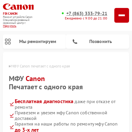
+7 (863) 333-79-21
FIX-CANON
Ремонт устройств Canon
Ежедневно с 9:00 до 21:00
Специализированный
cервисный центр г.
Мариуполь
Мы ремонтируем
Позвонить
уполе
МФУ Canon печатает с одного края
МФУ
Canon
Печатает с одного края
Бесплатная диагностика
даже при отказе от
ремонта
Привезем и увезем мфу Canon собственной
доставкой
Ремонт цифровых биноклей Canon
Гарантия на наши работы по ремонту мфу Canon
до 3-х лет