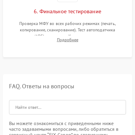
6. Финальное тестирование
Проверка МФУ во всех рабочих режимах (печать,
копирование, сканирование). Тест автоподатчика
документов (ADF) и дуплекса. Контроль качества отпечатка
Подробнее
на отсутствие серого фона, полос и надежность запекания
тонера.
FAQ. Ответы на вопросы
Вы можете ознакомиться с приведенными ниже
часто задаваемыми вопросами, либо обратиться в
сервисный центр “FIX-Canon” по следующему