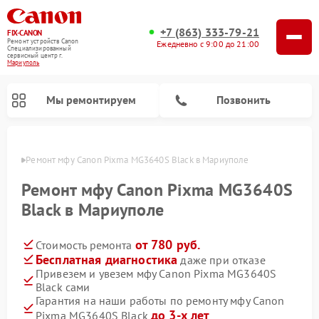
+7 (863) 333-79-21
FIX-CANON
Ремонт устройств Canon
Ежедневно с 9:00 до 21:00
Специализированный
cервисный центр г.
Мариуполь
Мы ремонтируем
Позвонить
уполе
Ремонт мфу Canon Pixma MG3640S Black в Мариуполе
Ремонт мфу Canon Pixma MG3640S
Black в Мариуполе
от 780 руб.
Стоимость ремонта
Бесплатная диагностика
даже при отказе
Привезем и увезем мфу Canon Pixma MG3640S
Black сами
Ремонт цифровых биноклей Canon
Гарантия на наши работы по ремонту мфу Canon
до 3-х лет
Pixma MG3640S Black