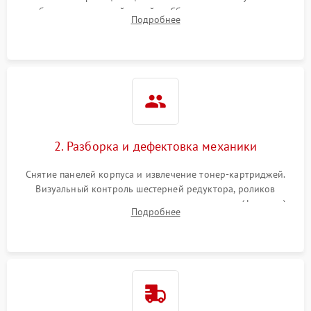
работы сканирующей линейки. Сбор данных о замятиях,
Подробнее
дефектах изображения или посторонних шумах при работе.
2. Разборка и дефектовка механики
Снятие панелей корпуса и извлечение тонер-картриджей.
Визуальный контроль шестерней редуктора, роликов
захвата, термопленки и прижимного вала в печи (фьюзере).
Подробнее
Проверка оптики сканера на загрязнения.