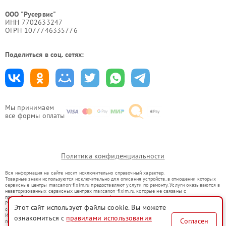
ООО "Русервис"
ИНН 7702633247
ОГРН 1077746335776
Поделиться в соц. сетях:
Мы принимаем
все формы оплаты
Политика конфиденциальности
Вся информация на сайте носит исключительно справочный характер.
Товарные знаки используются исключительно для описания устройств, в отношении которых
сервисные центры mar.canon-fixim.ru предоставляют услуги по ремонту. Услуги оказываются в
неавторизованных сервисных центрах mar.canon-fixim.ru, которые не связаны с
правообладателями товарных знаков или их официальными представителями.
Ремонт осуществляется для устройств, уже введенных в гражданский оборот в соответствии
Этот сайт использует файлы cookie. Вы можете
со статьей 1487 ГК РФ.
Использование товарных знаков не преследует цели индивидуализации услуг или введения
ознакомиться с
правилами использования
Согласен
потребителей в заблуждение, а служит для информирования о предоставляемых услугах по