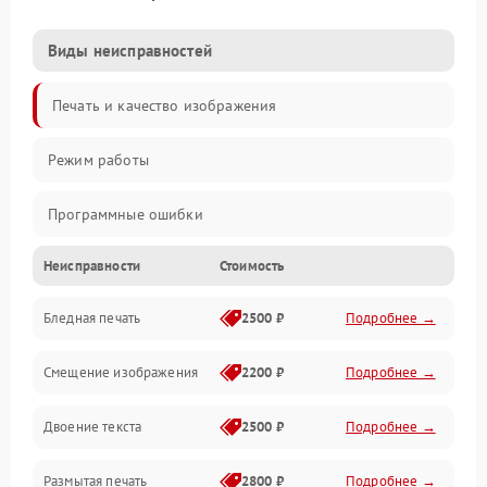
Виды неисправностей
Печать и качество изображения
Режим работы
Программные ошибки
Неисправности
Стоимость
Картриджи и расходники
Бледная печать
2500 ₽
Подробнее →
Сканер и копирование
Смещение изображения
2200 ₽
Подробнее →
Механика и узлы
Двоение текста
2500 ₽
Подробнее →
Программные сбои
Размытая печать
2800 ₽
Подробнее →
Подключение и интерфейсы