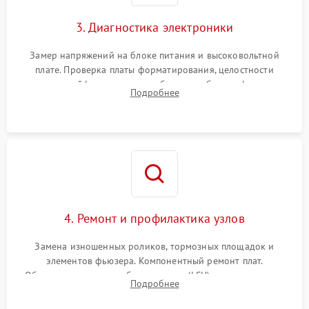
3. Диагностика электроники
Замер напряжений на блоке питания и высоковольтной
плате. Проверка платы форматирования, целостности
плоских шлейфов сканера и работоспособности флажков и
Подробнее
оптопар (датчиков прохождения бумаги).
4. Ремонт и профилактика узлов
Замена изношенных роликов, тормозных площадок и
элементов фьюзера. Компонентный ремонт плат.
Обязательная очистка блока лазера (LSU), зеркал и тракта
Подробнее
печати от просыпанного тонера и бумажной пыли.