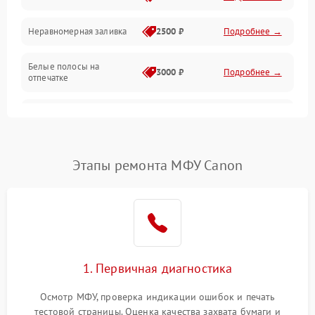
Неравномерная заливка
2500 ₽
Подробнее →
Дисплей и органы управления
Белые полосы на
Изображение
3000 ₽
Подробнее →
отпечатке
Проблемы с механикой
Чёрный фон на листе
3500 ₽
Подробнее →
Питание и запуск
Этапы ремонта МФУ Canon
1. Первичная диагностика
Осмотр МФУ, проверка индикации ошибок и печать
тестовой страницы. Оценка качества захвата бумаги и