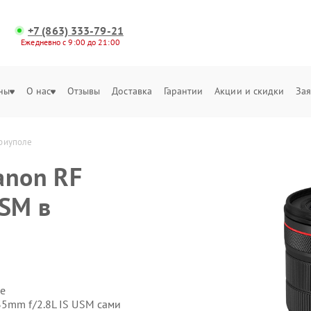
+7 (863) 333-79-21
Ежедневно с 9:00 до 21:00
ны
О нас
Отзывы
Доставка
Гарантии
Акции и скидки
Зая
ариуполе
anon RF
USM в
е
35mm f/2.8L IS USM сами