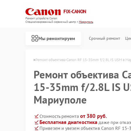
FIX-CANON
Ремонт устройств Canon
Специализированный cервисный центр г.
Мариуполь
Мы ремонтируем
Срочный ремонт
Це
 Canon в Мариуполе
Ремонт объектива Canon RF 15‑35mm f/2.8L IS USM в М
Ремонт объектива C
15‑35mm f/2.8L IS 
Мариуполе
от 380 руб.
Стоимость ремонта
Бесплатная диагностика
даже при отказ
Привезем и увезем объектив Canon RF 15‑
Ремонт цифровых биноклей Canon