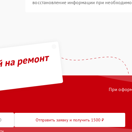
восстановление информации при необходимо
й на ремонт
При оформл
Отправить заявку и получить 1500 ₽
сти