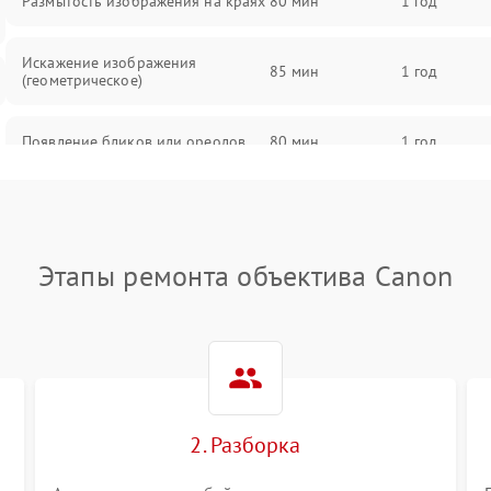
Размытость изображения на краях
80 мин
1 год
Искажение изображения
85 мин
1 год
(геометрическое)
Появление бликов или ореолов
80 мин
1 год
Проблемы с резкостью при всех
85 мин
1 год
фокусных расстояниях
Этапы ремонта объектива Canon
2. Разборка