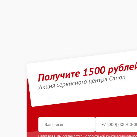
Получите 1500 рубле
Акция сервисного центра Canon
Отправляя, Вы соглашаетесь с
политикой конфиденциально