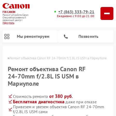
+7 (863) 333-79-21
FIX-CANON
Ремонт устройств Canon
Ежедневно с 9:00 до 21:00
Специализированный
cервисный центр г.
Мариуполь
Мы ремонтируем
Позвонить
уполе
Ремонт объектива Canon RF 24‑70mm f/2.8L IS USM в Мариуполе
Ремонт объектива Canon RF
24‑70mm f/2.8L IS USM в
Мариуполе
от 380 руб.
Стоимость ремонта
Бесплатная диагностика
даже при отказе
Привезем и увезем объектив Canon RF 24‑70mm
Ремонт цифровых биноклей Canon
f/2.8L IS USM сами