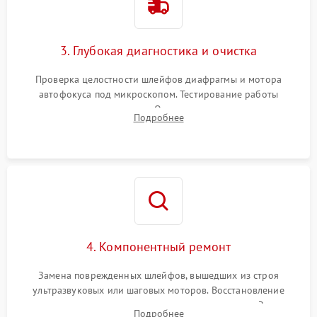
3. Глубокая диагностика и очистка
Проверка целостности шлейфов диафрагмы и мотора
автофокуса под микроскопом. Тестирование работы
электромагнитного привода. Очистка оптических элементов
Подробнее
от пыли, следов влаги и грибка спецрастворами без
повреждения просветления.
4. Компонентный ремонт
Замена поврежденных шлейфов, вышедших из строя
ультразвуковых или шаговых моторов. Восстановление
геометрии направляющих при заклинивании зума. Замена
Подробнее