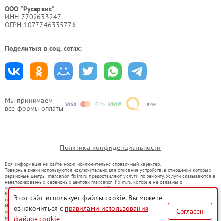
ООО "Русервис"
ИНН 7702633247
ОГРН 1077746335776
Поделиться в соц. сетях:
Мы принимаем
все формы оплаты
Политика конфиденциальности
Вся информация на сайте носит исключительно справочный характер.
Товарные знаки используются исключительно для описания устройств, в отношении которых
сервисные центры mar.canon-fixim.ru предоставляют услуги по ремонту. Услуги оказываются в
неавторизованных сервисных центрах mar.canon-fixim.ru, которые не связаны с
правообладателями товарных знаков или их официальными представителями.
Ремонт осуществляется для устройств, уже введенных в гражданский оборот в соответствии
Этот сайт использует файлы cookie. Вы можете
со статьей 1487 ГК РФ.
Использование товарных знаков не преследует цели индивидуализации услуг или введения
ознакомиться с
правилами использования
Согласен
потребителей в заблуждение, а служит для информирования о предоставляемых услугах по
ремонту техники указанных брендов.
файлов cookie