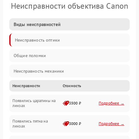
Неисправности объектива Canon
Виды неисправностей
Неисправность оптики
Общие поломки
Неисправность механики
Неисправности
Стоимость
Неисправность электроники (если объектив с мотором/
стабилизатором)
Появились царапины на
3500 ₽
Подробнее →
линзах
Прочие неисправности
Появились пятна на
3000 ₽
Подробнее →
линзах