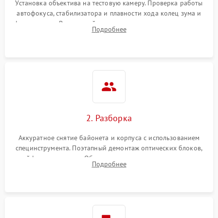
Установка объектива на тестовую камеру. Проверка работы
автофокуса, стабилизатора и плавности хода колец зума и
фокусировки. Визуальный осмотр линз на наличие царапин,
Подробнее
грибка, пыли и оценка состояния контактов байонета.
2. Разборка
Аккуратное снятие байонета и корпуса с использованием
специнструмента. Поэтапный демонтаж оптических блоков,
шлейфов и приводов. Обязательная маркировка положения
Подробнее
линзовых групп для сохранения заводской центровки при
сборке.