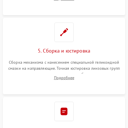
неисправного блока диафрагмы, датчиков положения или
поврежденных линз.
5. Сборка и юстировка
Сборка механизма с нанесением специальной геликоидной
смазки на направляющие. Точная юстировка линзовых групп
программным или механическим способом для устранения
Подробнее
бэк