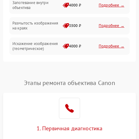
Запотевание внутри
4000 ₽
Подробнее →
объектива
Размытость изображения
3500 ₽
Подробнее →
на краях
Искажение изображения
4000 ₽
Подробнее →
(геометрическое)
Появление бликов или
3500 ₽
Подробнее →
ореолов
Этапы ремонта объектива Canon
Проблемы с резкостью
при всех фокусных
4500 ₽
Подробнее →
расстояниях
1. Первичная диагностика