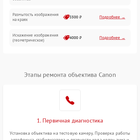
Размытость изображения
3500 ₽
Подробнее →
на краях
Искажение изображения
4000 ₽
Подробнее →
(геометрическое)
Появление бликов или
3500 ₽
Подробнее →
ореолов
Этапы ремонта объектива Canon
Проблемы с резкостью
при всех фокусных
4500 ₽
Подробнее →
расстояниях
1. Первичная диагностика
Установка объектива на тестовую камеру. Проверка работы
автофокуса, стабилизатора и плавности хода колец зума и