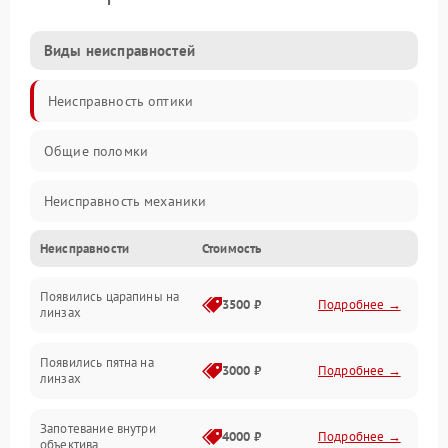
Виды неисправностей
Неисправность оптики
Общие поломки
Неисправность механики
Неисправности
Стоимость
Неисправность электроники (если объектив с мотором/
стабилизатором)
Появились царапины на
3500 ₽
Подробнее →
линзах
Прочие неисправности
Появились пятна на
3000 ₽
Подробнее →
линзах
Запотевание внутри
4000 ₽
Подробнее →
объектива