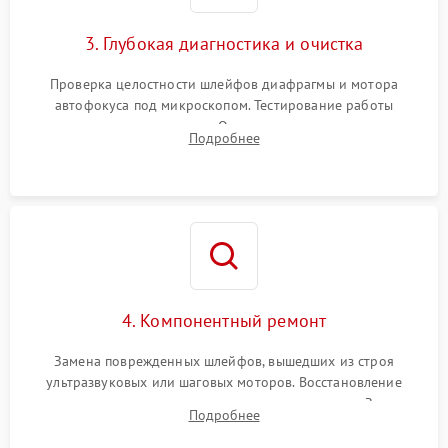
3. Глубокая диагностика и очистка
Проверка целостности шлейфов диафрагмы и мотора
автофокуса под микроскопом. Тестирование работы
электромагнитного привода. Очистка оптических элементов
Подробнее
от пыли, следов влаги и грибка спецрастворами без
повреждения просветления.
4. Компонентный ремонт
Замена поврежденных шлейфов, вышедших из строя
ультразвуковых или шаговых моторов. Восстановление
геометрии направляющих при заклинивании зума. Замена
Подробнее
неисправного блока диафрагмы, датчиков положения или
поврежденных линз.