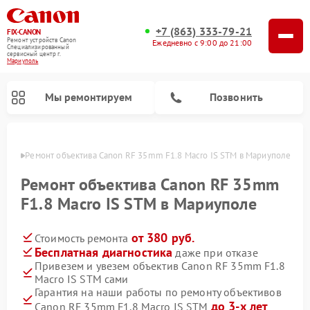
+7 (863) 333-79-21
FIX-CANON
Ремонт устройств Canon
Ежедневно с 9:00 до 21:00
Специализированный
cервисный центр г.
Мариуполь
Мы ремонтируем
Позвонить
уполе
Ремонт объектива Canon RF 35mm F1.8 Macro IS STM в Мариуполе
Ремонт объектива Canon RF 35mm
F1.8 Macro IS STM в Мариуполе
от 380 руб.
Стоимость ремонта
Бесплатная диагностика
даже при отказе
Привезем и увезем объектив Canon RF 35mm F1.8
Macro IS STM сами
Ремонт цифровых биноклей Canon
Гарантия на наши работы по ремонту объективов
до 3-х лет
Canon RF 35mm F1.8 Macro IS STM