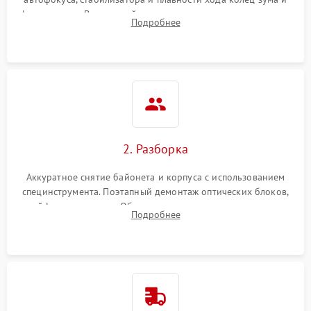
фокусировки. Визуальный осмотр линз на наличие царапин,
Подробнее
грибка, пыли и оценка состояния контактов байонета.
2. Разборка
Аккуратное снятие байонета и корпуса с использованием
специнструмента. Поэтапный демонтаж оптических блоков,
шлейфов и приводов. Обязательная маркировка положения
Подробнее
линзовых групп для сохранения заводской центровки при
сборке.