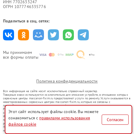
ИНН 7702633247
ОГРН 1077746335776
Поделиться в соц. сетях:
Мы принимаем
все формы оплаты
Политика конфиденциальности
Вся информация на сайте носит исключительно справочный характер.
Товарные знаки используются исключительно для описания устройств, в отношении которых
сервисные центры mar.canon-fixim.ru предоставляют услуги по ремонту. Услуги оказываются в
неавторизованных сервисных центрах mar.canon-fixim.ru, которые не связаны с
правообладателями товарных знаков или их официальными представителями.
Ремонт осуществляется для устройств, уже введенных в гражданский оборот в соответствии
Этот сайт использует файлы cookie. Вы можете
со статьей 1487 ГК РФ.
Использование товарных знаков не преследует цели индивидуализации услуг или введения
ознакомиться с
правилами использования
Согласен
потребителей в заблуждение, а служит для информирования о предоставляемых услугах по
ремонту техники указанных брендов.
файлов cookie
Представленная на сайте информация не является публичной офертой, определяемой
положениями Статьи 437(2) Гражданского кодекса РФ