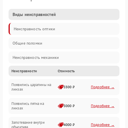
Виды неисправностей
Неисправность оптики
Общие поломки
Неисправность механики
Неисправности
Стоимость
Неисправность электроники (если объектив с мотором/
стабилизатором)
Появились царапины на
3500 ₽
Подробнее →
линзах
Прочие неисправности
Появились пятна на
3000 ₽
Подробнее →
линзах
Запотевание внутри
4000 ₽
Подробнее →
объектива