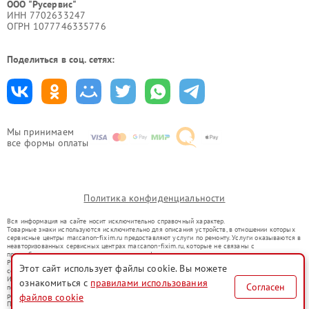
ООО "Русервис"
ИНН 7702633247
ОГРН 1077746335776
Поделиться в соц. сетях:
Мы принимаем
все формы оплаты
Политика конфиденциальности
Вся информация на сайте носит исключительно справочный характер.
Товарные знаки используются исключительно для описания устройств, в отношении которых
сервисные центры mar.canon-fixim.ru предоставляют услуги по ремонту. Услуги оказываются в
неавторизованных сервисных центрах mar.canon-fixim.ru, которые не связаны с
правообладателями товарных знаков или их официальными представителями.
Ремонт осуществляется для устройств, уже введенных в гражданский оборот в соответствии
Этот сайт использует файлы cookie. Вы можете
со статьей 1487 ГК РФ.
Использование товарных знаков не преследует цели индивидуализации услуг или введения
ознакомиться с
правилами использования
Согласен
потребителей в заблуждение, а служит для информирования о предоставляемых услугах по
ремонту техники указанных брендов.
файлов cookie
Представленная на сайте информация не является публичной офертой, определяемой