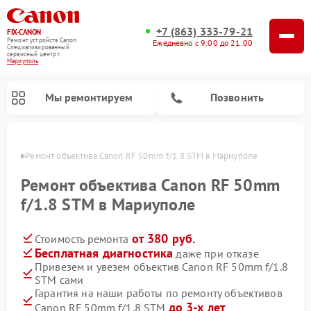
+7 (863) 333-79-21
FIX-CANON
Ремонт устройств Canon
Ежедневно с 9:00 до 21:00
Специализированный
cервисный центр г.
Мариуполь
Мы ремонтируем
Позвонить
уполе
Ремонт объектива Canon RF 50mm f/1.8 STM в Мариуполе
Ремонт объектива Canon RF 50mm
f/1.8 STM в Мариуполе
от 380 руб.
Стоимость ремонта
Бесплатная диагностика
даже при отказе
Привезем и увезем объектив Canon RF 50mm f/1.8
STM сами
Ремонт цифровых биноклей Canon
Гарантия на наши работы по ремонту объективов
до 3-х лет
Canon RF 50mm f/1.8 STM