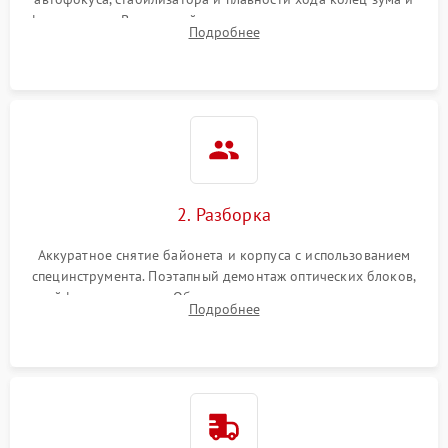
фокусировки. Визуальный осмотр линз на наличие царапин,
Подробнее
грибка, пыли и оценка состояния контактов байонета.
2. Разборка
Аккуратное снятие байонета и корпуса с использованием
специнструмента. Поэтапный демонтаж оптических блоков,
шлейфов и приводов. Обязательная маркировка положения
Подробнее
линзовых групп для сохранения заводской центровки при
сборке.