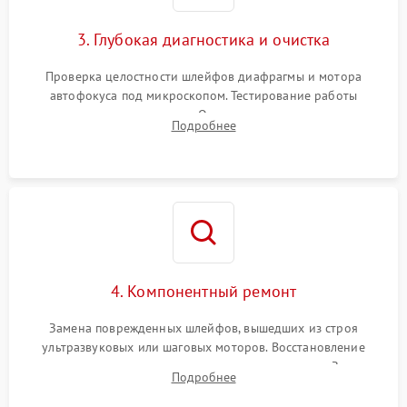
3. Глубокая диагностика и очистка
Проверка целостности шлейфов диафрагмы и мотора
автофокуса под микроскопом. Тестирование работы
электромагнитного привода. Очистка оптических элементов
Подробнее
от пыли, следов влаги и грибка спецрастворами без
повреждения просветления.
4. Компонентный ремонт
Замена поврежденных шлейфов, вышедших из строя
ультразвуковых или шаговых моторов. Восстановление
геометрии направляющих при заклинивании зума. Замена
Подробнее
неисправного блока диафрагмы, датчиков положения или
поврежденных линз.