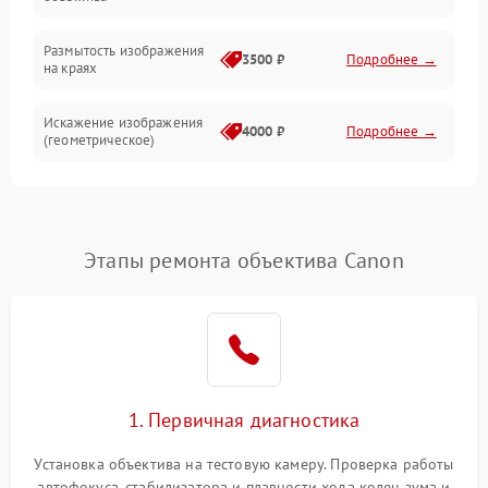
Размытость изображения
3500 ₽
Подробнее →
на краях
Искажение изображения
4000 ₽
Подробнее →
(геометрическое)
Появление бликов или
3500 ₽
Подробнее →
ореолов
Этапы ремонта объектива Canon
Проблемы с резкостью
при всех фокусных
4500 ₽
Подробнее →
расстояниях
1. Первичная диагностика
Установка объектива на тестовую камеру. Проверка работы
автофокуса, стабилизатора и плавности хода колец зума и