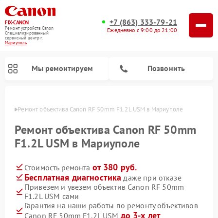
+7 (863) 333-79-21
FIX-CANON
Ремонт устройств Canon
Ежедневно с 9:00 до 21:00
Специализированный
cервисный центр г.
Мариуполь
Мы ремонтируем
Позвонить
уполе
Ремонт объектива Canon RF 50mm F1.2L USM в Мариуполе
Ремонт объектива Canon RF 50mm
F1.2L USM в Мариуполе
от 380 руб.
Стоимость ремонта
Бесплатная диагностика
даже при отказе
Привезем и увезем объектив Canon RF 50mm
F1.2L USM сами
Ремонт цифровых биноклей Canon
Гарантия на наши работы по ремонту объективов
до 3-х лет
Canon RF 50mm F1.2L USM