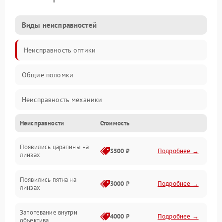
Виды неисправностей
Неисправность оптики
Общие поломки
Неисправность механики
Неисправности
Стоимость
Неисправность электроники (если объектив с мотором/
стабилизатором)
Появились царапины на
3500 ₽
Подробнее →
линзах
Прочие неисправности
Появились пятна на
3000 ₽
Подробнее →
линзах
Запотевание внутри
4000 ₽
Подробнее →
объектива