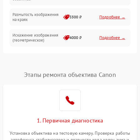
Размытость изображения
3500 ₽
Подробнее →
на краях
Искажение изображения
4000 ₽
Подробнее →
(геометрическое)
Появление бликов или
3500 ₽
Подробнее →
ореолов
Этапы ремонта объектива Canon
Проблемы с резкостью
при всех фокусных
4500 ₽
Подробнее →
расстояниях
1. Первичная диагностика
Установка объектива на тестовую камеру. Проверка работы
автофокуса, стабилизатора и плавности хода колец зума и