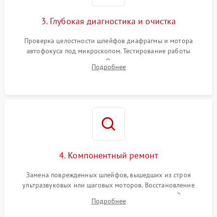
3. Глубокая диагностика и очистка
Проверка целостности шлейфов диафрагмы и мотора
автофокуса под микроскопом. Тестирование работы
электромагнитного привода. Очистка оптических элементов
Подробнее
от пыли, следов влаги и грибка спецрастворами без
повреждения просветления.
4. Компонентный ремонт
Замена поврежденных шлейфов, вышедших из строя
ультразвуковых или шаговых моторов. Восстановление
геометрии направляющих при заклинивании зума. Замена
Подробнее
неисправного блока диафрагмы, датчиков положения или
поврежденных линз.