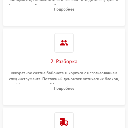
фокусировки. Визуальный осмотр линз на наличие царапин,
Подробнее
грибка, пыли и оценка состояния контактов байонета.
2. Разборка
Аккуратное снятие байонета и корпуса с использованием
специнструмента. Поэтапный демонтаж оптических блоков,
шлейфов и приводов. Обязательная маркировка положения
Подробнее
линзовых групп для сохранения заводской центровки при
сборке.