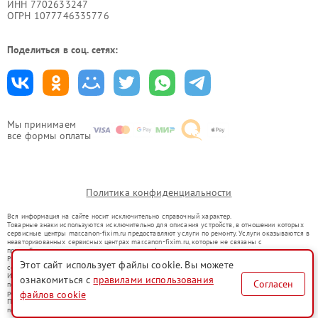
ИНН 7702633247
ОГРН 1077746335776
Поделиться в соц. сетях:
Мы принимаем
все формы оплаты
Политика конфиденциальности
Вся информация на сайте носит исключительно справочный характер.
Товарные знаки используются исключительно для описания устройств, в отношении которых
сервисные центры mar.canon-fixim.ru предоставляют услуги по ремонту. Услуги оказываются в
неавторизованных сервисных центрах mar.canon-fixim.ru, которые не связаны с
правообладателями товарных знаков или их официальными представителями.
Ремонт осуществляется для устройств, уже введенных в гражданский оборот в соответствии
Этот сайт использует файлы cookie. Вы можете
со статьей 1487 ГК РФ.
Использование товарных знаков не преследует цели индивидуализации услуг или введения
ознакомиться с
правилами использования
Согласен
потребителей в заблуждение, а служит для информирования о предоставляемых услугах по
ремонту техники указанных брендов.
файлов cookie
Представленная на сайте информация не является публичной офертой, определяемой
положениями Статьи 437(2) Гражданского кодекса РФ