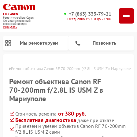
+7 (863) 333-79-21
FIX-CANON
Ремонт устройств Canon
Ежедневно с 9:00 до 21:00
Специализированный
cервисный центр г.
Мариуполь
Мы ремонтируем
Позвонить
уполе
Ремонт объектива Canon RF 70‑200mm f/2.8L IS USM Z в Мариуполе
Ремонт объектива Canon RF
70‑200mm f/2.8L IS USM Z в
Мариуполе
от 380 руб.
Стоимость ремонта
Бесплатная диагностика
даже при отказе
Привезем и увезем объектив Canon RF 70‑200mm
Ремонт цифровых биноклей Canon
f/2.8L IS USM Z сами