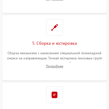
неисправного блока диафрагмы, датчиков положения или
поврежденных линз.
5. Сборка и юстировка
Сборка механизма с нанесением специальной геликоидной
смазки на направляющие. Точная юстировка линзовых групп
программным или механическим способом для устранения
Подробнее
бэк