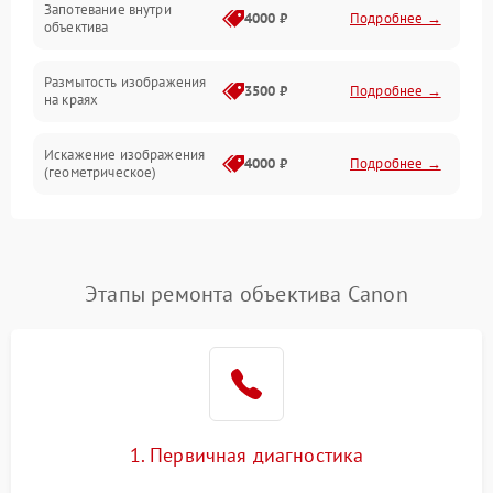
Запотевание внутри
4000 ₽
Подробнее →
объектива
Размытость изображения
3500 ₽
Подробнее →
на краях
Искажение изображения
4000 ₽
Подробнее →
(геометрическое)
Появление бликов или
3500 ₽
Подробнее →
ореолов
Этапы ремонта объектива Canon
Проблемы с резкостью
при всех фокусных
4500 ₽
Подробнее →
расстояниях
1. Первичная диагностика