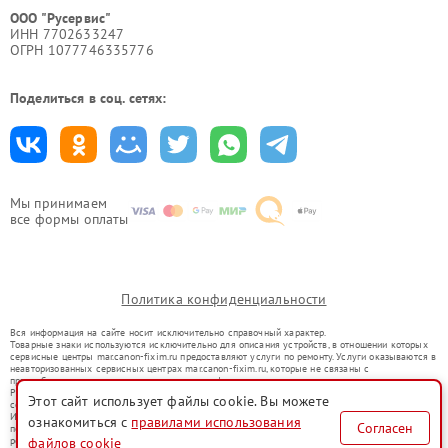
ООО "Русервис"
ИНН 7702633247
ОГРН 1077746335776
Поделиться в соц. сетях:
Мы принимаем
все формы оплаты
Политика конфиденциальности
Вся информация на сайте носит исключительно справочный характер.
Товарные знаки используются исключительно для описания устройств, в отношении которых
сервисные центры mar.canon-fixim.ru предоставляют услуги по ремонту. Услуги оказываются в
неавторизованных сервисных центрах mar.canon-fixim.ru, которые не связаны с
правообладателями товарных знаков или их официальными представителями.
Ремонт осуществляется для устройств, уже введенных в гражданский оборот в соответствии
Этот сайт использует файлы cookie. Вы можете
со статьей 1487 ГК РФ.
Использование товарных знаков не преследует цели индивидуализации услуг или введения
ознакомиться с
правилами использования
Согласен
потребителей в заблуждение, а служит для информирования о предоставляемых услугах по
ремонту техники указанных брендов.
файлов cookie