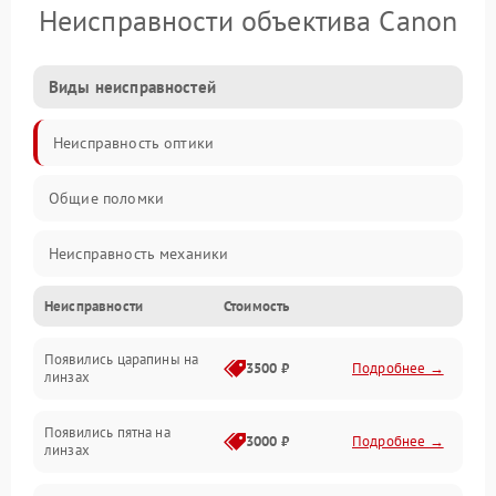
Неисправности объектива Canon
Виды неисправностей
Неисправность оптики
Общие поломки
Неисправность механики
Неисправности
Стоимость
Неисправность электроники (если объектив с мотором/
стабилизатором)
Появились царапины на
3500 ₽
Подробнее →
линзах
Прочие неисправности
Появились пятна на
3000 ₽
Подробнее →
линзах