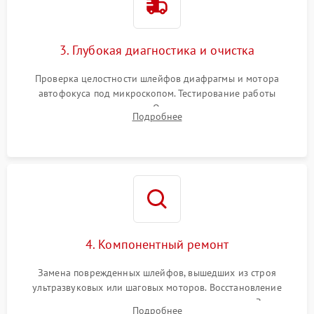
3. Глубокая диагностика и очистка
Проверка целостности шлейфов диафрагмы и мотора
автофокуса под микроскопом. Тестирование работы
электромагнитного привода. Очистка оптических элементов
Подробнее
от пыли, следов влаги и грибка спецрастворами без
повреждения просветления.
4. Компонентный ремонт
Замена поврежденных шлейфов, вышедших из строя
ультразвуковых или шаговых моторов. Восстановление
геометрии направляющих при заклинивании зума. Замена
Подробнее