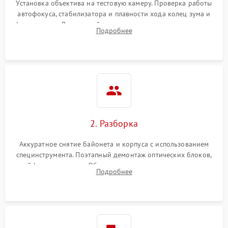
Установка объектива на тестовую камеру. Проверка работы
автофокуса, стабилизатора и плавности хода колец зума и
фокусировки. Визуальный осмотр линз на наличие царапин,
Подробнее
грибка, пыли и оценка состояния контактов байонета.
2. Разборка
Аккуратное снятие байонета и корпуса с использованием
специнструмента. Поэтапный демонтаж оптических блоков,
шлейфов и приводов. Обязательная маркировка положения
Подробнее
линзовых групп для сохранения заводской центровки при
сборке.