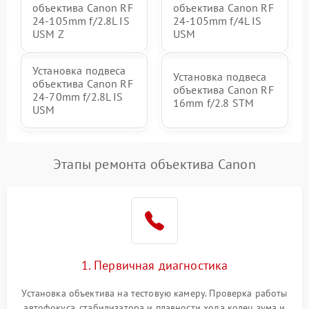
объектива Canon RF
объектива Canon RF
24‑105mm f/2.8L IS
24‑105mm f/4L IS
USM Z
USM
Установка подвеса
Установка подвеса
объектива Canon RF
объектива Canon RF
24‑70mm f/2.8L IS
16mm f/2.8 STM
USM
Этапы ремонта объектива Canon
1. Первичная диагностика
Установка объектива на тестовую камеру. Проверка работы
автофокуса, стабилизатора и плавности хода колец зума и