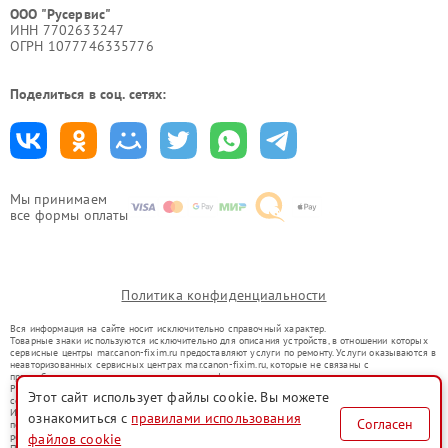
ООО "Русервис"
ИНН 7702633247
ОГРН 1077746335776
Поделиться в соц. сетях:
Мы принимаем
все формы оплаты
Политика конфиденциальности
Вся информация на сайте носит исключительно справочный характер.
Товарные знаки используются исключительно для описания устройств, в отношении которых
сервисные центры mar.canon-fixim.ru предоставляют услуги по ремонту. Услуги оказываются в
неавторизованных сервисных центрах mar.canon-fixim.ru, которые не связаны с
правообладателями товарных знаков или их официальными представителями.
Ремонт осуществляется для устройств, уже введенных в гражданский оборот в соответствии
Этот сайт использует файлы cookie. Вы можете
со статьей 1487 ГК РФ.
Использование товарных знаков не преследует цели индивидуализации услуг или введения
ознакомиться с
правилами использования
Согласен
потребителей в заблуждение, а служит для информирования о предоставляемых услугах по
ремонту техники указанных брендов.
файлов cookie