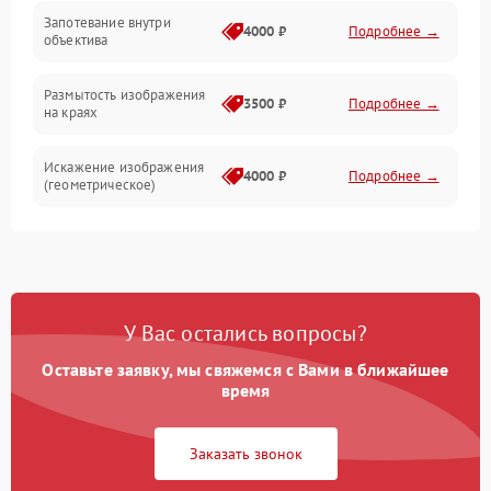
Запотевание внутри
4000 ₽
Подробнее →
объектива
Размытость изображения
3500 ₽
Подробнее →
на краях
Искажение изображения
4000 ₽
Подробнее →
(геометрическое)
Появление бликов или
3500 ₽
Подробнее →
ореолов
Проблемы с резкостью
У Вас остались вопросы?
при всех фокусных
4500 ₽
Подробнее →
расстояниях
Оставьте заявку, мы свяжемся с Вами в ближайшее
время
Заказать звонок