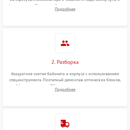
фокусировки. Визуальный осмотр линз на наличие царапин,
Подробнее
грибка, пыли и оценка состояния контактов байонета.
2. Разборка
Аккуратное снятие байонета и корпуса с использованием
специнструмента. Поэтапный демонтаж оптических блоков,
шлейфов и приводов. Обязательная маркировка положения
Подробнее
линзовых групп для сохранения заводской центровки при
сборке.