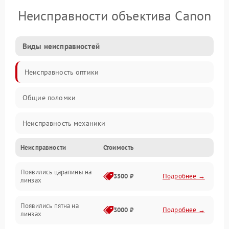
Неисправности объектива Canon
Виды неисправностей
Неисправность оптики
Общие поломки
Неисправность механики
Неисправности
Стоимость
Неисправность электроники (если объектив с мотором/
стабилизатором)
Появились царапины на
3500 ₽
Подробнее →
линзах
Прочие неисправности
Появились пятна на
3000 ₽
Подробнее →
линзах