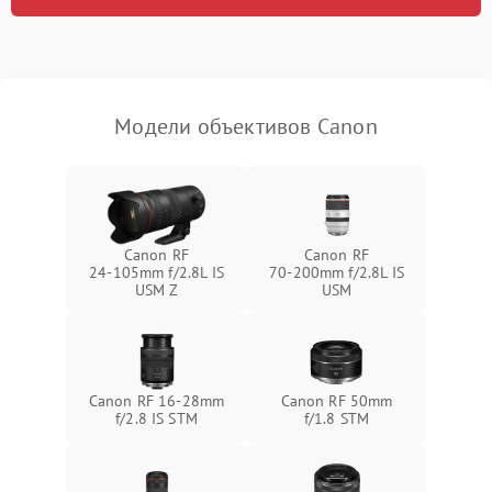
Модели объективов Canon
Canon RF
Canon RF
24‑105mm f/2.8L IS
70‑200mm f/2.8L IS
USM Z
USM
Canon RF 16‑28mm
Canon RF 50mm
f/2.8 IS STM
f/1.8 STM