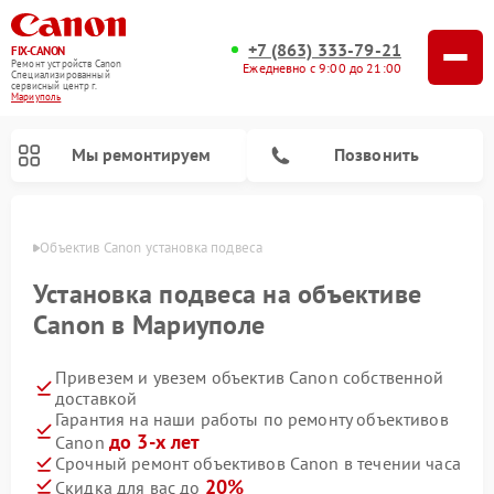
+7 (863) 333-79-21
FIX-CANON
Ремонт устройств Canon
Ежедневно с 9:00 до 21:00
Специализированный
cервисный центр г.
Мариуполь
Мы ремонтируем
Позвонить
уполе
Объектив Canon установка подвеса
Установка подвеса на объективе
Canon в Мариуполе
Привезем и увезем объектив Canon собственной
доставкой
Гарантия на наши работы по ремонту объективов
до 3-х лет
Canon
Ремонт цифровых биноклей Canon
Срочный ремонт объективов Canon в течении часа
20%
Скидка для вас до