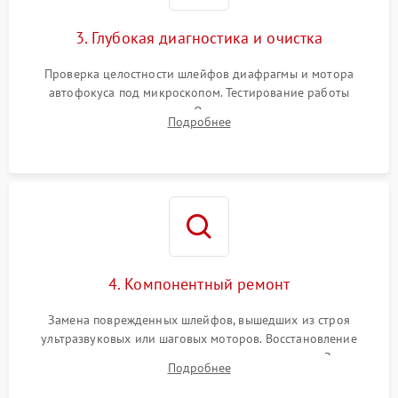
3. Глубокая диагностика и очистка
Проверка целостности шлейфов диафрагмы и мотора
автофокуса под микроскопом. Тестирование работы
электромагнитного привода. Очистка оптических элементов
Подробнее
от пыли, следов влаги и грибка спецрастворами без
повреждения просветления.
4. Компонентный ремонт
Замена поврежденных шлейфов, вышедших из строя
ультразвуковых или шаговых моторов. Восстановление
геометрии направляющих при заклинивании зума. Замена
Подробнее
неисправного блока диафрагмы, датчиков положения или
поврежденных линз.