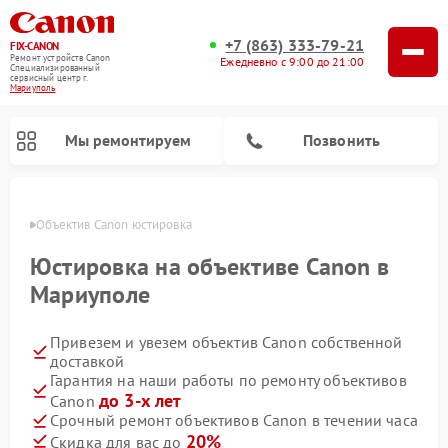
+7 (863) 333-79-21
FIX-CANON
Ремонт устройств Canon
Ежедневно с 9:00 до 21:00
Специализированный
cервисный центр г.
Мариуполь
Мы ремонтируем
Позвонить
уполе
Объектив Canon юстировка
Юстировка на объективе Canon в
Мариуполе
Привезем и увезем объектив Canon собственной
доставкой
Гарантия на наши работы по ремонту объективов
до 3-х лет
Canon
Ремонт цифровых биноклей Canon
Срочный ремонт объективов Canon в течении часа
20%
Скидка для вас до