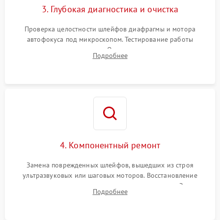
3. Глубокая диагностика и очистка
Проверка целостности шлейфов диафрагмы и мотора
автофокуса под микроскопом. Тестирование работы
электромагнитного привода. Очистка оптических элементов
Подробнее
от пыли, следов влаги и грибка спецрастворами без
повреждения просветления.
4. Компонентный ремонт
Замена поврежденных шлейфов, вышедших из строя
ультразвуковых или шаговых моторов. Восстановление
геометрии направляющих при заклинивании зума. Замена
Подробнее
неисправного блока диафрагмы, датчиков положения или
поврежденных линз.