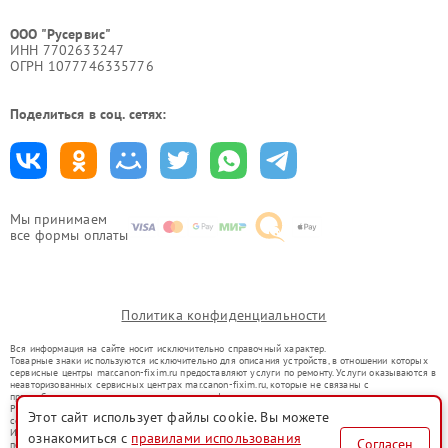
ООО "Русервис"
ИНН 7702633247
ОГРН 1077746335776
Поделиться в соц. сетях:
Мы принимаем
все формы оплаты
Политика конфиденциальности
Вся информация на сайте носит исключительно справочный характер.
Товарные знаки используются исключительно для описания устройств, в отношении которых
сервисные центры mar.canon-fixim.ru предоставляют услуги по ремонту. Услуги оказываются в
неавторизованных сервисных центрах mar.canon-fixim.ru, которые не связаны с
правообладателями товарных знаков или их официальными представителями.
Ремонт осуществляется для устройств, уже введенных в гражданский оборот в соответствии
Этот сайт использует файлы cookie. Вы можете
со статьей 1487 ГК РФ.
Использование товарных знаков не преследует цели индивидуализации услуг или введения
ознакомиться с
правилами использования
Согласен
потребителей в заблуждение, а служит для информирования о предоставляемых услугах по