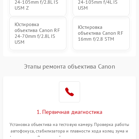
24‑105mm f/2.8L IS
24‑105mm f/4L IS
USM Z
USM
Юстировка
Юстировка
объектива Canon RF
объектива Canon RF
24‑70mm f/2.8L IS
16mm f/2.8 STM
USM
Этапы ремонта объектива Canon
1. Первичная диагностика
Установка объектива на тестовую камеру. Проверка работы
автофокуса, стабилизатора и плавности хода колец зума и
фокусировки. Визуальный осмотр линз на наличие царапин,