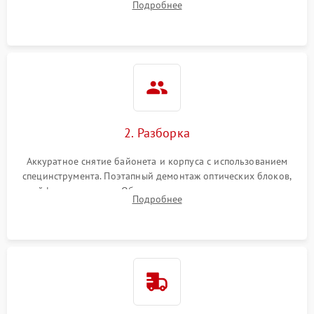
Подробнее
грибка, пыли и оценка состояния контактов байонета.
2. Разборка
Аккуратное снятие байонета и корпуса с использованием
специнструмента. Поэтапный демонтаж оптических блоков,
шлейфов и приводов. Обязательная маркировка положения
Подробнее
линзовых групп для сохранения заводской центровки при
сборке.