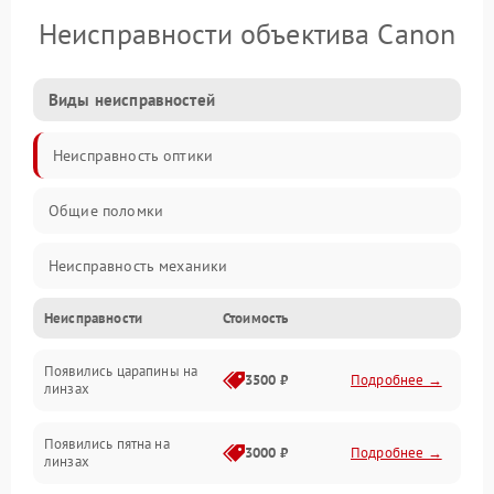
Неисправности объектива Canon
Виды неисправностей
Неисправность оптики
Общие поломки
Неисправность механики
Неисправности
Стоимость
Неисправность электроники (если объектив с мотором/
стабилизатором)
Появились царапины на
3500 ₽
Подробнее →
линзах
Прочие неисправности
Появились пятна на
3000 ₽
Подробнее →
линзах