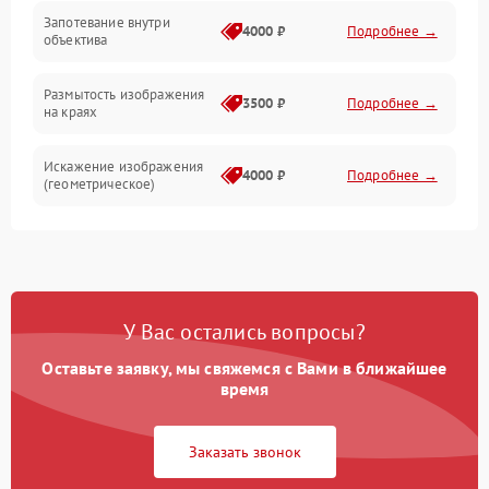
Запотевание внутри
4000 ₽
Подробнее →
объектива
Размытость изображения
3500 ₽
Подробнее →
на краях
Искажение изображения
4000 ₽
Подробнее →
(геометрическое)
Появление бликов или
3500 ₽
Подробнее →
ореолов
Проблемы с резкостью
У Вас остались вопросы?
при всех фокусных
4500 ₽
Подробнее →
расстояниях
Оставьте заявку, мы свяжемся с Вами в ближайшее
время
Заказать звонок