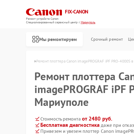
FIX-CANON
Ремонт устройств Canon
Специализированный cервисный центр г.
Мариуполь
Мы ремонтируем
Срочный ремонт
Це
 Canon в Мариуполе
Ремонт плоттера Canon imagePROGRAF iPF PRO-4000S в
Ремонт плоттера Ca
imagePROGRAF iPF 
Мариуполе
от 2480 руб.
Стоимость ремонта
Бесплатная диагностика
даже при отказ
Привезем и увезем плоттер Canon imageP
Ремонт цифровых биноклей Canon