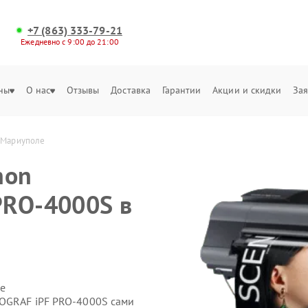
+7 (863) 333-79-21
Ежедневно с 9:00 до 21:00
ны
О нас
Отзывы
Доставка
Гарантии
Акции и скидки
Зая
 Мариуполе
non
PRO-4000S в
е
ROGRAF iPF PRO-4000S сами