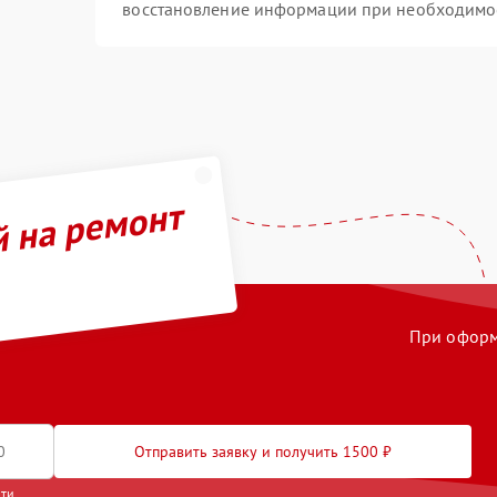
восстановление информации при необходимо
й на ремонт
При оформл
Отправить заявку и получить 1500 ₽
сти