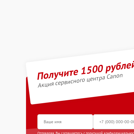
Получите 1500 рубле
Акция сервисного центра Canon
Отправляя, Вы соглашаетесь с
политикой конфиденциально