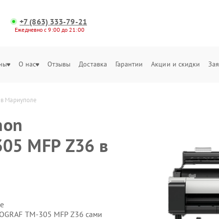
+7 (863) 333-79-21
Ежедневно с 9:00 до 21:00
ны
О нас
Отзывы
Доставка
Гарантии
Акции и скидки
Зая
 в Мариуполе
non
05 MFP Z36 в
е
ROGRAF TM-305 MFP Z36 сами