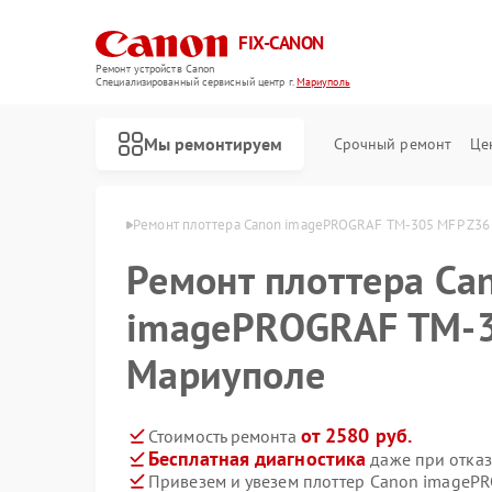
FIX-CANON
Ремонт устройств Canon
Специализированный cервисный центр г.
Мариуполь
Мы ремонтируем
Срочный ремонт
Це
 Canon в Мариуполе
Ремонт плоттера Canon imagePROGRAF TM-305 MFP Z36
Ремонт плоттера Ca
imagePROGRAF TM-3
Мариуполе
от 2580 руб.
Стоимость ремонта
Бесплатная диагностика
даже при отказ
Привезем и увезем плоттер Canon imageP
Ремонт цифровых биноклей Canon