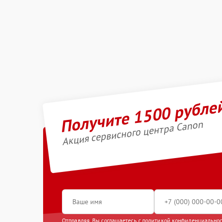
Получите 1500 рубле
Акция сервисного центра Canon
Отправляя, Вы соглашаетесь с
политикой конфиденциально