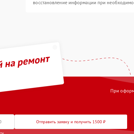
восстановление информации при необходимо
й на ремонт
При оформл
Отправить заявку и получить 1500 ₽
сти