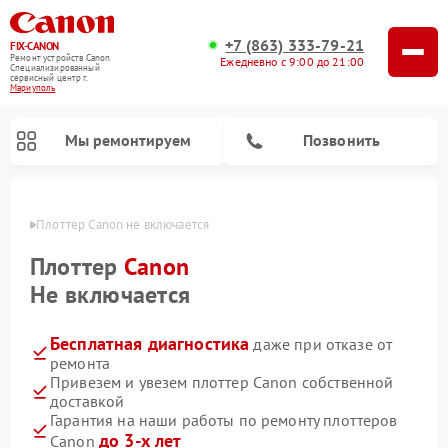
+7 (863) 333-79-21
FIX-CANON
Ремонт устройств Canon
Ежедневно с 9:00 до 21:00
Специализированный
cервисный центр г.
Мариуполь
Мы ремонтируем
Позвонить
уполе
Плоттер Canon не включается
Плоттер
Canon
Не включается
Бесплатная диагностика
даже при отказе от
ремонта
Привезем и увезем плоттер Canon собственной
доставкой
Ремонт цифровых биноклей Canon
Гарантия на наши работы по ремонту плоттеров
до 3-х лет
Canon