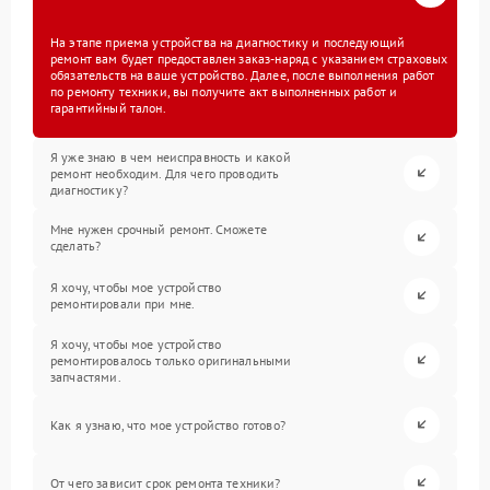
На этапе приема устройства на диагностику и последующий
ремонт вам будет предоставлен заказ-наряд с указанием страховых
обязательств на ваше устройство. Далее, после выполнения работ
по ремонту техники, вы получите акт выполненных работ и
гарантийный талон.
Я уже знаю в чем неисправность и какой
ремонт необходим. Для чего проводить
диагностику?
Мне нужен срочный ремонт. Сможете
сделать?
Я хочу, чтобы мое устройство
ремонтировали при мне.
Я хочу, чтобы мое устройство
ремонтировалось только оригинальными
запчастями.
Как я узнаю, что мое устройство готово?
От чего зависит срок ремонта техники?