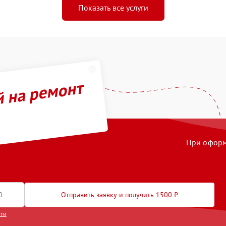
Показать все услуги
й на ремонт
При оформл
Отправить заявку и получить 1500 ₽
сти