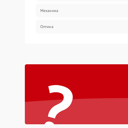
Механика
Оптика
Программное обеспечение
Корпус/Герметичность
?
Интерфейсы
Электронные компоненты