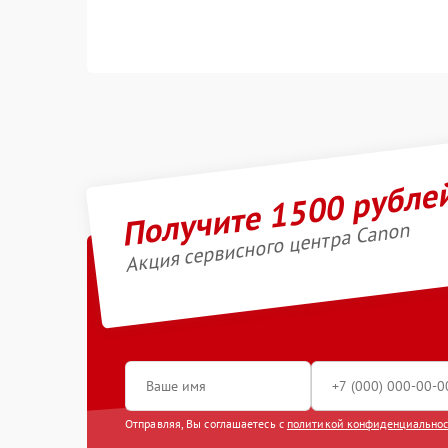
Получите 1500 рубле
Акция сервисного центра Canon
Отправляя, Вы соглашаетесь с
политикой конфиденциально