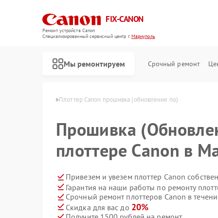
FIX-CANON
Ремонт устройств Canon
Специализированный cервисный центр г.
Мариуполь
Мы ремонтируем
Срочный ремонт
Це
 Canon в Мариуполе
Плоттер Canon прошивка (обновление по)
Прошивка (Обновле
плоттере Canon в М
Привезем и увезем плоттер Canon собстве
Гарантия на наши работы по ремонту плот
Срочный ремонт плоттеров Canon в течени
20%
Скидка для вас до
Получите 1500 рублей на ремонт
Ремонт цифровых биноклей Canon