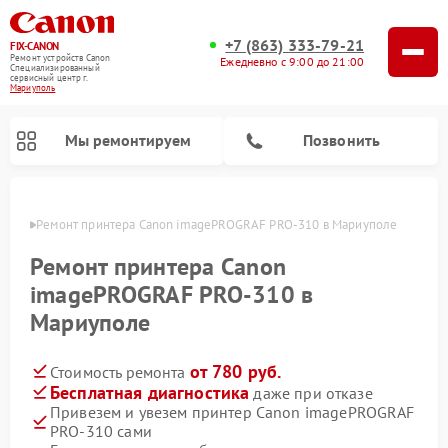
+7 (863) 333-79-21
FIX-CANON
Ремонт устройств Canon
Ежедневно с 9:00 до 21:00
Специализированный
cервисный центр г.
Мариуполь
Мы ремонтируем
Позвонить
уполе
Ремонт принтера Canon imagePROGRAF PRO‑310 в Мариуполе
Ремонт принтера Canon
imagePROGRAF PRO‑310 в
Мариуполе
от 780 руб.
Стоимость ремонта
Бесплатная диагностика
даже при отказе
Привезем и увезем принтер Canon imagePROGRAF
Ремонт цифровых биноклей Canon
PRO‑310 сами