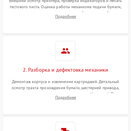
Внешний осмотр принтера, проверка индикаторов и печать
тестового листа. Оценка работы механизма подачи бумаги,
выявление посторонних шумов, замятий и первичный анализ
Подробнее
дефектов печати (полосы, фон, пробелы).
2. Разборка и дефектовка механики
Демонтаж корпуса и извлечение картриджей. Детальный
осмотр тракта прохождения бумаги, шестерней привода,
роликов захвата и узла термозакрепления (фьюзера). Поиск
Подробнее
физического износа и повреждений деталей.