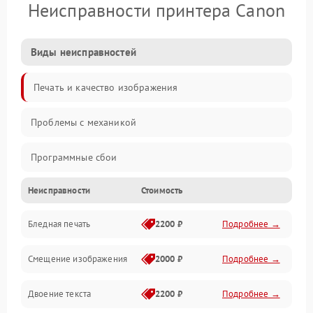
Неисправности принтера Canon
Виды неисправностей
Печать и качество изображения
Проблемы с механикой
Программные сбои
Неисправности
Стоимость
Программные ошибки
Бледная печать
2200 ₽
Подробнее →
Картриджи и расходники
Смещение изображения
2000 ₽
Подробнее →
Механика и узлы
Двоение текста
2200 ₽
Подробнее →
Подключение и интерфейсы