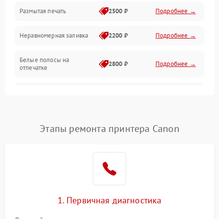
Размытая печать
2500 ₽
Подробнее →
Панель управления и индикация
Неравномерная заливка
2200 ₽
Подробнее →
Режим работы
Белые полосы на
Питание и запуск
2800 ₽
Подробнее →
отпечатке
Изображение
Чёрный фон на листе
3000 ₽
Подробнее →
Перекос изображения
2000 ₽
Подробнее →
Этапы ремонта принтера Canon
1. Первичная диагностика