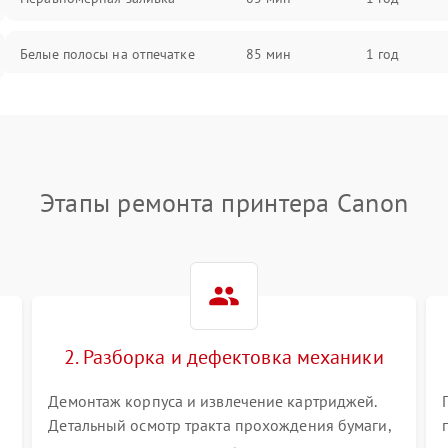
Белые полосы на отпечатке
85 мин
1 год
Чёрный фон на листе
85 мин
1 год
Перекос изображения
80 мин
1 год
Этапы ремонта принтера Canon
2. Разборка и дефектовка механики
Демонтаж корпуса и извлечение картриджей.
Детальный осмотр тракта прохождения бумаги,