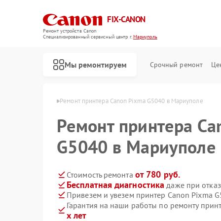
FIX-CANON
Ремонт устройств Canon
Специализированный cервисный центр г.
Мариуполь
Мы ремонтируем
Срочный ремонт
Це
 Canon в Мариуполе
Ремонт принтера Canon Pixma G5040 в Мариуполе
Ремонт принтера Ca
G5040 в Мариуполе
от 780 руб.
Стоимость ремонта
Бесплатная диагностика
даже при отказ
Привезем и увезем принтер Canon Pixma G
Гарантия на наши работы по ремонту при
х лет
Ремонт цифровых биноклей Canon