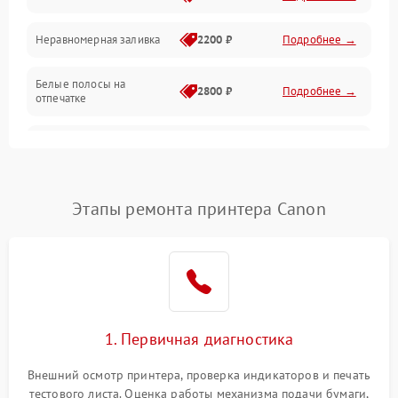
Неравномерная заливка
2200 ₽
Подробнее →
Режим работы
Белые полосы на
Питание и запуск
2800 ₽
Подробнее →
отпечатке
Изображение
Чёрный фон на листе
3000 ₽
Подробнее →
Перекос изображения
2000 ₽
Подробнее →
Этапы ремонта принтера Canon
1. Первичная диагностика
Внешний осмотр принтера, проверка индикаторов и печать
тестового листа. Оценка работы механизма подачи бумаги,