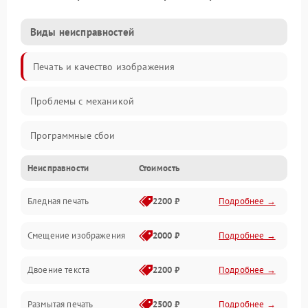
Виды неисправностей
Печать и качество изображения
Проблемы с механикой
Программные сбои
Неисправности
Стоимость
Программные ошибки
Бледная печать
2200 ₽
Подробнее →
Картриджи и расходники
Смещение изображения
2000 ₽
Подробнее →
Механика и узлы
Двоение текста
2200 ₽
Подробнее →
Подключение и интерфейсы
Размытая печать
2500 ₽
Подробнее →
Панель управления и индикация