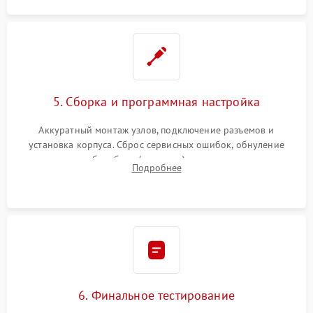
5. Сборка и программная настройка
Аккуратный монтаж узлов, подключение разъемов и
установка корпуса. Сброс сервисных ошибок, обнуление
счетчиков абсорбера (памперса) или узла переноса,
Подробнее
обновление прошивки и программная калибровка аппарата.
6. Финальное тестирование