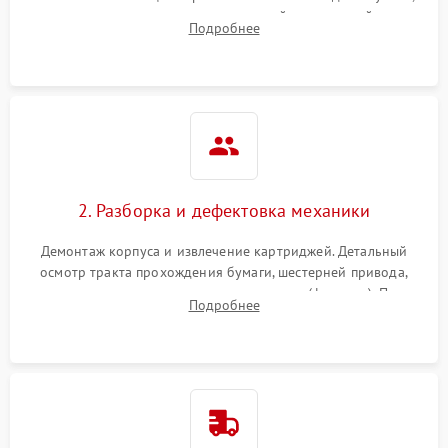
выявление посторонних шумов, замятий и первичный анализ
Подробнее
дефектов печати (полосы, фон, пробелы).
2. Разборка и дефектовка механики
Демонтаж корпуса и извлечение картриджей. Детальный
осмотр тракта прохождения бумаги, шестерней привода,
роликов захвата и узла термозакрепления (фьюзера). Поиск
Подробнее
физического износа и повреждений деталей.