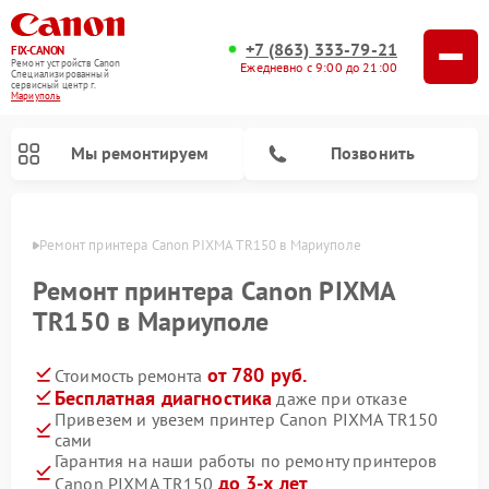
+7 (863) 333-79-21
FIX-CANON
Ремонт устройств Canon
Ежедневно с 9:00 до 21:00
Специализированный
cервисный центр г.
Мариуполь
Мы ремонтируем
Позвонить
уполе
Ремонт принтера Canon PIXMA TR150 в Мариуполе
Ремонт принтера Canon PIXMA
TR150 в Мариуполе
от 780 руб.
Стоимость ремонта
Бесплатная диагностика
даже при отказе
Привезем и увезем принтер Canon PIXMA TR150
сами
Ремонт цифровых биноклей Canon
Гарантия на наши работы по ремонту принтеров
до 3-х лет
Canon PIXMA TR150