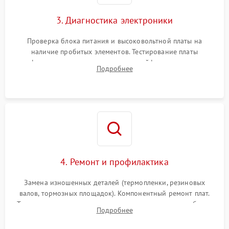
3. Диагностика электроники
Проверка блока питания и высоковольтной платы на
наличие пробитых элементов. Тестирование платы
форматирования, целостности шлейфов, контактов
Подробнее
картриджа и оптопар (датчиков прохождения и наличия
бумаги).
4. Ремонт и профилактика
Замена изношенных деталей (термопленки, резиновых
валов, тормозных площадок). Компонентный ремонт плат.
Тщательная очистка тракта печати, контактов и линз блока
Подробнее
лазера (LSU) от просыпанного тонера и пыли.