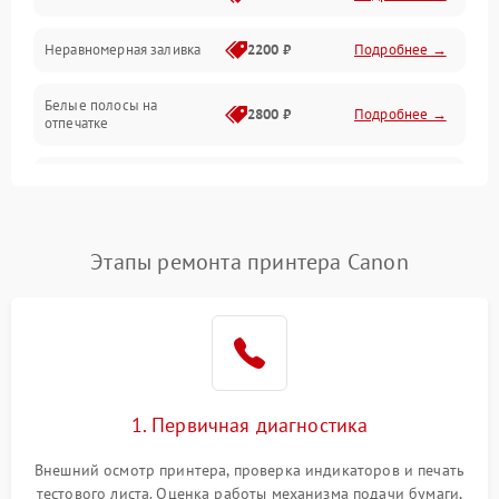
Неравномерная заливка
2200 ₽
Подробнее →
Режим работы
Белые полосы на
Питание и запуск
2800 ₽
Подробнее →
отпечатке
Изображение
Чёрный фон на листе
3000 ₽
Подробнее →
Перекос изображения
2000 ₽
Подробнее →
Этапы ремонта принтера Canon
1. Первичная диагностика
Внешний осмотр принтера, проверка индикаторов и печать
тестового листа. Оценка работы механизма подачи бумаги,