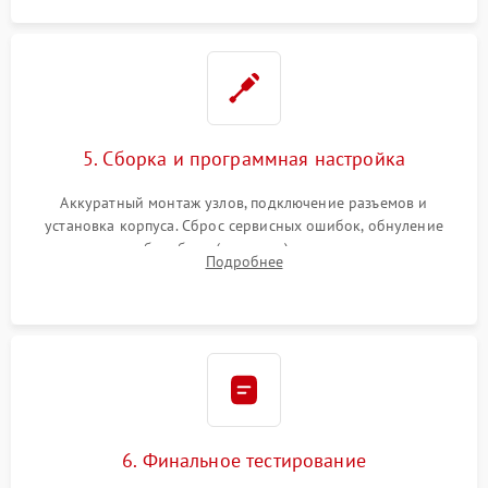
5. Сборка и программная настройка
Аккуратный монтаж узлов, подключение разъемов и
установка корпуса. Сброс сервисных ошибок, обнуление
счетчиков абсорбера (памперса) или узла переноса,
Подробнее
обновление прошивки и программная калибровка аппарата.
6. Финальное тестирование