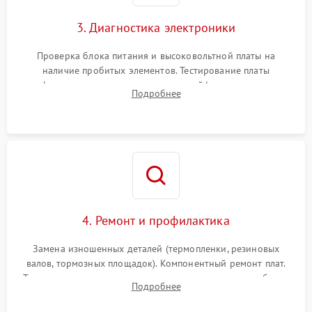
3. Диагностика электроники
Проверка блока питания и высоковольтной платы на
наличие пробитых элементов. Тестирование платы
форматирования, целостности шлейфов, контактов
Подробнее
картриджа и оптопар (датчиков прохождения и наличия
бумаги).
4. Ремонт и профилактика
Замена изношенных деталей (термопленки, резиновых
валов, тормозных площадок). Компонентный ремонт плат.
Тщательная очистка тракта печати, контактов и линз блока
Подробнее
лазера (LSU) от просыпанного тонера и пыли.