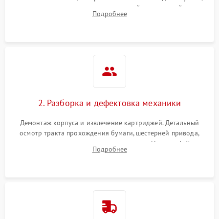
выявление посторонних шумов, замятий и первичный анализ
Подробнее
дефектов печати (полосы, фон, пробелы).
2. Разборка и дефектовка механики
Демонтаж корпуса и извлечение картриджей. Детальный
осмотр тракта прохождения бумаги, шестерней привода,
роликов захвата и узла термозакрепления (фьюзера). Поиск
Подробнее
физического износа и повреждений деталей.