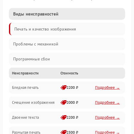
Виды неисправностей
Печать и качество изображения
Проблемы с механикой
Программные сбои
Неисправности
Стоимость
Программные ошибки
Бледная печать
2200 ₽
Подробнее →
Картриджи и расходники
Смещение изображения
2000 ₽
Подробнее →
Механика и узлы
Двоение текста
2200 ₽
Подробнее →
Подключение и интерфейсы
Размытая печать
2500 ₽
Подробнее →
Панель управления и индикация