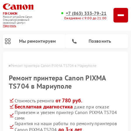
+7 (863) 333-79-21
FIX-CANON
Ремонт устройств Canon
Ежедневно с 9:00 до 21:00
Специализированный
cервисный центр г.
Мариуполь
Мы ремонтируем
Позвонить
уполе
Ремонт принтера Canon PIXMA TS704 в Мариуполе
Ремонт принтера Canon PIXMA
TS704 в Мариуполе
от 780 руб.
Стоимость ремонта
Бесплатная диагностика
даже при отказе
Привезем и увезем принтер Canon PIXMA TS704
сами
Ремонт цифровых биноклей Canon
Гарантия на наши работы по ремонту принтеров
до 3-х лет
Canon PIXMA TS704