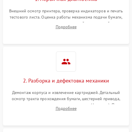
Внешний осмотр принтера, проверка индикаторов и печать
тестового листа. Оценка работы механизма подачи бумаги,
выявление посторонних шумов, замятий и первичный анализ
Подробнее
дефектов печати (полосы, фон, пробелы).
2. Разборка и дефектовка механики
Демонтаж корпуса и извлечение картриджей. Детальный
осмотр тракта прохождения бумаги, шестерней привода,
роликов захвата и узла термозакрепления (фьюзера). Поиск
Подробнее
физического износа и повреждений деталей.