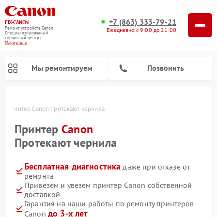
+7 (863) 333-79-21
FIX-CANON
Ремонт устройств Canon
Ежедневно с 9:00 до 21:00
Специализированный
cервисный центр г.
Мариуполь
Мы ремонтируем
Позвонить
ле
Принтер Canon протекают чернила
Принтер
Canon
Протекают чернила
Бесплатная диагностика
даже при отказе от
ремонта
Привезем и увезем принтер Canon собственной
доставкой
Ремонт цифровых биноклей Canon
Гарантия на наши работы по ремонту принтеров
до 3-х лет
Canon