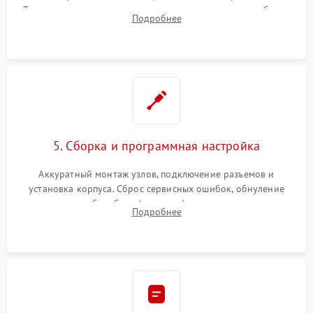
Тщательная очистка тракта печати, контактов и линз блока
Подробнее
лазера (LSU) от просыпанного тонера и пыли.
5. Сборка и программная настройка
Аккуратный монтаж узлов, подключение разъемов и
установка корпуса. Сброс сервисных ошибок, обнуление
счетчиков абсорбера (памперса) или узла переноса,
Подробнее
обновление прошивки и программная калибровка аппарата.