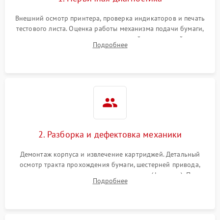
Внешний осмотр принтера, проверка индикаторов и печать
тестового листа. Оценка работы механизма подачи бумаги,
выявление посторонних шумов, замятий и первичный анализ
Подробнее
дефектов печати (полосы, фон, пробелы).
2. Разборка и дефектовка механики
Демонтаж корпуса и извлечение картриджей. Детальный
осмотр тракта прохождения бумаги, шестерней привода,
роликов захвата и узла термозакрепления (фьюзера). Поиск
Подробнее
физического износа и повреждений деталей.