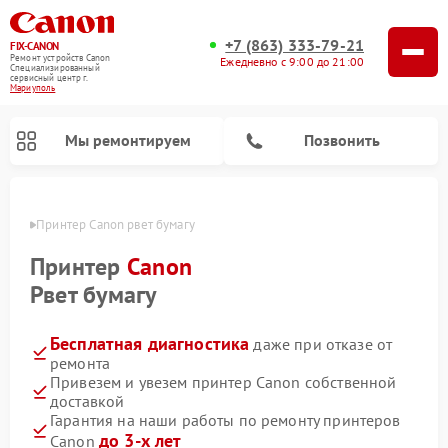
+7 (863) 333-79-21
FIX-CANON
Ремонт устройств Canon
Ежедневно с 9:00 до 21:00
Специализированный
cервисный центр г.
Мариуполь
Мы ремонтируем
Позвонить
уполе
Принтер Canon рвет бумагу
Принтер
Canon
Рвет бумагу
Бесплатная диагностика
даже при отказе от
ремонта
Привезем и увезем принтер Canon собственной
доставкой
Ремонт цифровых биноклей Canon
Гарантия на наши работы по ремонту принтеров
до 3-х лет
Canon