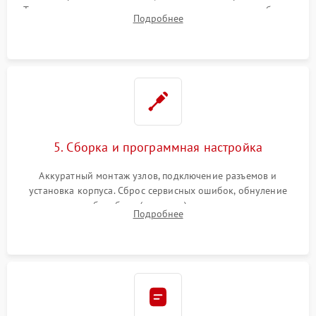
Тщательная очистка тракта печати, контактов и линз блока
Подробнее
лазера (LSU) от просыпанного тонера и пыли.
5. Сборка и программная настройка
Аккуратный монтаж узлов, подключение разъемов и
установка корпуса. Сброс сервисных ошибок, обнуление
счетчиков абсорбера (памперса) или узла переноса,
Подробнее
обновление прошивки и программная калибровка аппарата.