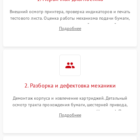
Внешний осмотр принтера, проверка индикаторов и печать
тестового листа. Оценка работы механизма подачи бумаги,
выявление посторонних шумов, замятий и первичный анализ
Подробнее
дефектов печати (полосы, фон, пробелы).
2. Разборка и дефектовка механики
Демонтаж корпуса и извлечение картриджей. Детальный
осмотр тракта прохождения бумаги, шестерней привода,
роликов захвата и узла термозакрепления (фьюзера). Поиск
Подробнее
физического износа и повреждений деталей.