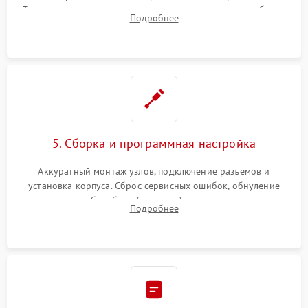
Тщательная очистка тракта печати, контактов и линз блока
Подробнее
лазера (LSU) от просыпанного тонера и пыли.
5. Сборка и программная настройка
Аккуратный монтаж узлов, подключение разъемов и
установка корпуса. Сброс сервисных ошибок, обнуление
счетчиков абсорбера (памперса) или узла переноса,
Подробнее
обновление прошивки и программная калибровка аппарата.