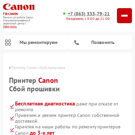
+7 (863) 333-79-21
FIX-CANON
Ремонт устройств Canon
Ежедневно с 9:00 до 21:00
Специализированный
cервисный центр г.
Мариуполь
Мы ремонтируем
Позвонить
уполе
Принтер Canon сбой прошивки
Принтер
Canon
Сбой прошивки
Бесплатная диагностика
даже при отказе от
ремонта
Привезем и увезем принтер Canon собственной
доставкой
Ремонт цифровых биноклей Canon
Гарантия на наши работы по ремонту принтеров
до 3-х лет
Canon