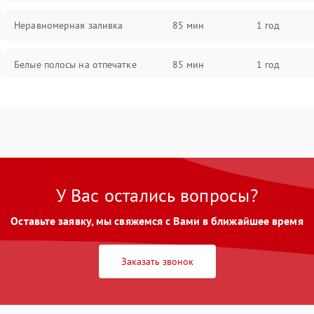
Неравномерная заливка
85 мин
1 год
Белые полосы на отпечатке
85 мин
1 год
Чёрный фон на листе
85 мин
1 год
Перекос изображения
80 мин
1 год
У Вас остались вопросы?
Оставьте заявку, мы свяжемся с Вами в ближайшее время
Заказать звонок