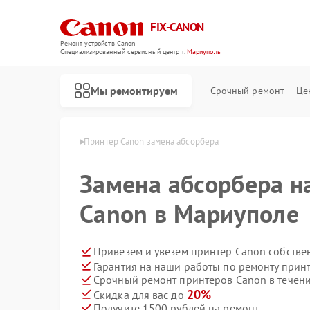
FIX-CANON
Ремонт устройств Canon
Специализированный cервисный центр г.
Мариуполь
Мы ремонтируем
Срочный ремонт
Це
 Canon в Мариуполе
Принтер Canon замена абсорбера
Замена абсорбера н
Canon в Мариуполе
Привезем и увезем принтер Canon собстве
Гарантия на наши работы по ремонту прин
Срочный ремонт принтеров Canon в течени
20%
Скидка для вас до
Получите 1500 рублей на ремонт
Ремонт цифровых биноклей Canon