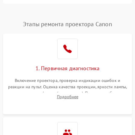
Залипание изображения
4500 ₽
Подробнее →
(image retention)
Нестабильная яркость или
Этапы ремонта проектора Canon
4000 ₽
Подробнее →
контраст
Неравномерная подсветка
4500 ₽
Подробнее →
экрана
Не работает
автоматическая коррекция
3000 ₽
Подробнее →
1. Первичная диагностика
трапеции (Keystone)
Включение проектора, проверка индикации ошибок и
Проблемы с
реакции на пульт. Оценка качества проекции, яркости лампы,
масштабированием
3500 ₽
Подробнее →
наличия артефактов (точки, пятна). Проверка работы
изображения
Подробнее
системы охлаждения по уровню шума вентиляторов.