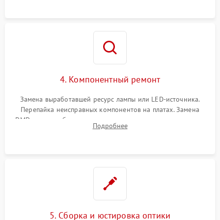
осциллографа.
4. Компонентный ремонт
Замена выработавшей ресурс лампы или LED-источника.
Перепайка неисправных компонентов на платах. Замена
DMD-чипа при битых пикселях, установка нового цветового
Подробнее
колеса или восстановление сгоревших поляризационных
пленок.
5. Сборка и юстировка оптики