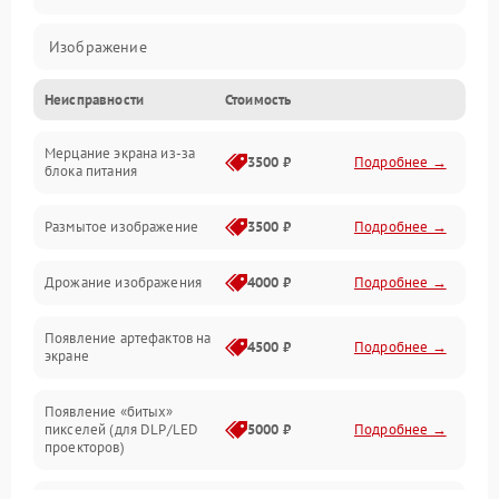
Изображение
Неисправности
Стоимость
Лампа подсветки
Мерцание экрана из-за
Неисправность управления и интерфейсов
3500 ₽
Подробнее →
блока питания
Прочие неисправности
Размытое изображение
3500 ₽
Подробнее →
Режим работы
Дрожание изображения
4000 ₽
Подробнее →
Неисправность звука
Появление артефактов на
4500 ₽
Подробнее →
экране
Появление «битых»
пикселей (для DLP/LED
5000 ₽
Подробнее →
проекторов)