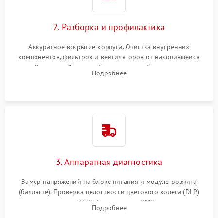
2. Разборка и профилактика
Аккуратное вскрытие корпуса. Очистка внутренних
компонентов, фильтров и вентиляторов от накопившейся
пыли. Визуальный осмотр блока питания, балласта лампы и
Подробнее
материнской платы на наличие прогаров или вздутых
элементов.
3. Аппаратная диагностика
Замер напряжений на блоке питания и модуле розжига
(балласте). Проверка целостности цветового колеса (DLP)
или поляризаторов (LCD). Тестирование DMD-чипа, датчиков
Подробнее
температуры и оптопар с помощью мультиметра и