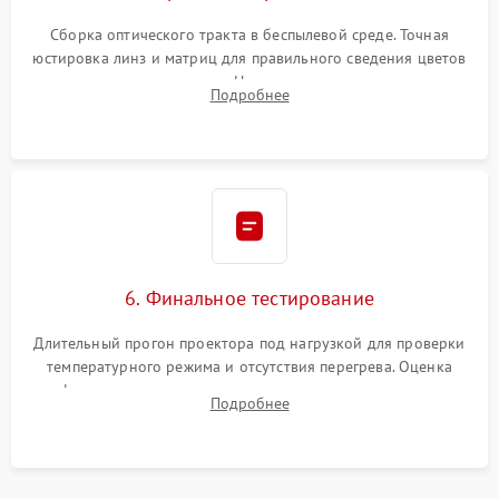
Сборка оптического тракта в беспылевой среде. Точная
юстировка линз и матриц для правильного сведения цветов
и устранения размытия. Надежное подключение всех
Подробнее
шлейфов, установка датчиков и закрытие корпуса
устройства.
6. Финальное тестирование
Длительный прогон проектора под нагрузкой для проверки
температурного режима и отсутствия перегрева. Оценка
фокуса, контрастности и цветопередачи на тестовых
Подробнее
таблицах. Проверка работы всех видеовходов и кнопок
управления.