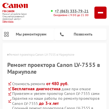
+7 (863) 333-79-21
FIX-CANON
Ремонт устройств Canon
Ежедневно с 9:00 до 21:00
Специализированный
cервисный центр г.
Мариуполь
Мы ремонтируем
Позвонить
уполе
Ремонт проектора Canon LV-7555 в Мариуполе
Ремонт проектора Canon LV-7555 в
Мариуполе
от 480 руб.
Стоимость ремонта
Бесплатная диагностика
даже при отказе
Привезем и увезем проектор Canon LV-7555 сами
Гарантия на наши работы по ремонту проекторов
Ремонт цифровых биноклей Canon
до 3-х лет
Canon LV-7555
Срочный ремонт проекторов Canon LV-7555 в