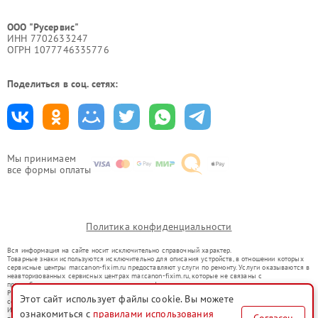
ООО "Русервис"
ИНН 7702633247
ОГРН 1077746335776
Поделиться в соц. сетях:
Мы принимаем
все формы оплаты
Политика конфиденциальности
Вся информация на сайте носит исключительно справочный характер.
Товарные знаки используются исключительно для описания устройств, в отношении которых
сервисные центры mar.canon-fixim.ru предоставляют услуги по ремонту. Услуги оказываются в
неавторизованных сервисных центрах mar.canon-fixim.ru, которые не связаны с
правообладателями товарных знаков или их официальными представителями.
Ремонт осуществляется для устройств, уже введенных в гражданский оборот в соответствии
Этот сайт использует файлы cookie. Вы можете
со статьей 1487 ГК РФ.
Использование товарных знаков не преследует цели индивидуализации услуг или введения
ознакомиться с
правилами использования
Согласен