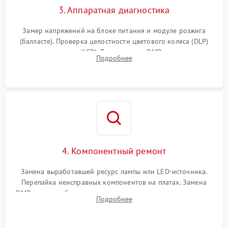
3. Аппаратная диагностика
Замер напряжений на блоке питания и модуле розжига
(балласте). Проверка целостности цветового колеса (DLP)
или поляризаторов (LCD). Тестирование DMD-чипа, датчиков
Подробнее
температуры и оптопар с помощью мультиметра и
осциллографа.
4. Компонентный ремонт
Замена выработавшей ресурс лампы или LED-источника.
Перепайка неисправных компонентов на платах. Замена
DMD-чипа при битых пикселях, установка нового цветового
Подробнее
колеса или восстановление сгоревших поляризационных
пленок.