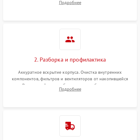
Подробнее
системы охлаждения по уровню шума вентиляторов.
2. Разборка и профилактика
Аккуратное вскрытие корпуса. Очистка внутренних
компонентов, фильтров и вентиляторов от накопившейся
пыли. Визуальный осмотр блока питания, балласта лампы и
Подробнее
материнской платы на наличие прогаров или вздутых
элементов.