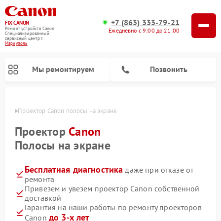
+7 (863) 333-79-21
FIX-CANON
Ремонт устройств Canon
Ежедневно с 9:00 до 21:00
Специализированный
cервисный центр г.
Мариуполь
Мы ремонтируем
Позвонить
уполе
Проектор Canon полосы на экране
Проектор
Canon
Полосы на экране
Бесплатная диагностика
даже при отказе от
ремонта
Привезем и увезем проектор Canon собственной
доставкой
Ремонт цифровых биноклей Canon
Гарантия на наши работы по ремонту проекторов
до 3-х лет
Canon