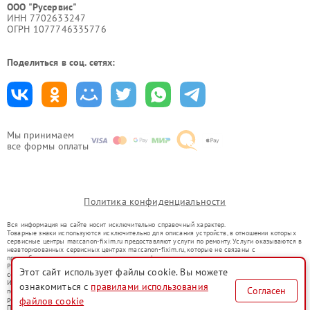
ООО "Русервис"
ИНН 7702633247
ОГРН 1077746335776
Поделиться в соц. сетях:
Мы принимаем
все формы оплаты
Политика конфиденциальности
Вся информация на сайте носит исключительно справочный характер.
Товарные знаки используются исключительно для описания устройств, в отношении которых
сервисные центры mar.canon-fixim.ru предоставляют услуги по ремонту. Услуги оказываются в
неавторизованных сервисных центрах mar.canon-fixim.ru, которые не связаны с
правообладателями товарных знаков или их официальными представителями.
Ремонт осуществляется для устройств, уже введенных в гражданский оборот в соответствии
Этот сайт использует файлы cookie. Вы можете
со статьей 1487 ГК РФ.
Использование товарных знаков не преследует цели индивидуализации услуг или введения
ознакомиться с
правилами использования
Согласен
потребителей в заблуждение, а служит для информирования о предоставляемых услугах по
ремонту техники указанных брендов.
файлов cookie
Представленная на сайте информация не является публичной офертой, определяемой