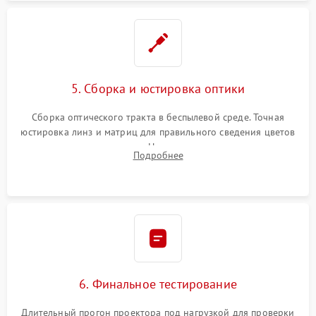
5. Сборка и юстировка оптики
Сборка оптического тракта в беспылевой среде. Точная
юстировка линз и матриц для правильного сведения цветов
и устранения размытия. Надежное подключение всех
Подробнее
шлейфов, установка датчиков и закрытие корпуса
устройства.
6. Финальное тестирование
Длительный прогон проектора под нагрузкой для проверки