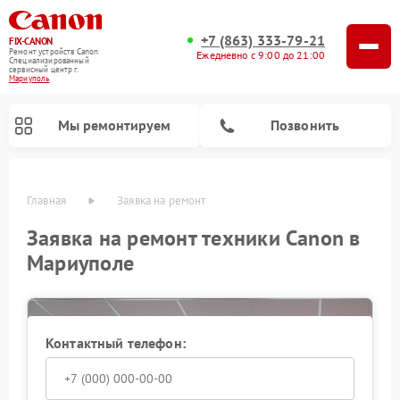
+7 (863) 333-79-21
FIX-CANON
Ремонт устройств Canon
Ежедневно с 9:00 до 21:00
Специализированный
cервисный центр г.
Мариуполь
Мы ремонтируем
Позвонить
Главная
Заявка на ремонт
Заявка на ремонт техники Canon в
Мариуполе
Контактный телефон:
Ремонт цифровых биноклей Canon