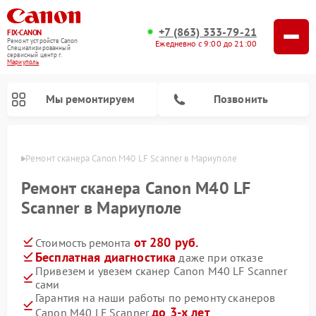
+7 (863) 333-79-21
FIX-CANON
Ремонт устройств Canon
Ежедневно с 9:00 до 21:00
Специализированный
cервисный центр г.
Мариуполь
Мы ремонтируем
Позвонить
уполе
Ремонт сканера Canon M40 LF Scanner в Мариуполе
Ремонт сканера Canon M40 LF
Scanner в Мариуполе
от 280 руб.
Стоимость ремонта
Бесплатная диагностика
даже при отказе
Привезем и увезем сканер Canon M40 LF Scanner
сами
Ремонт цифровых биноклей Canon
Гарантия на наши работы по ремонту сканеров
до 3-х лет
Canon M40 LF Scanner