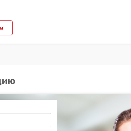
ны
цию