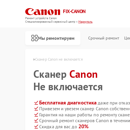
FIX-CANON
Ремонт устройств Canon
Специализированный cервисный центр г.
Мариуполь
Мы ремонтируем
Срочный ремонт
Це
 Canon в Мариуполе
Сканер Canon не включается
Сканер
Canon
Не включается
Бесплатная диагностика
даже при отказ
Привезем и увезем сканер Canon собствен
Гарантия на наши работы по ремонту скан
Срочный ремонт сканеров Canon в течении
20%
Скидка для вас до
Ремонт цифровых биноклей Canon