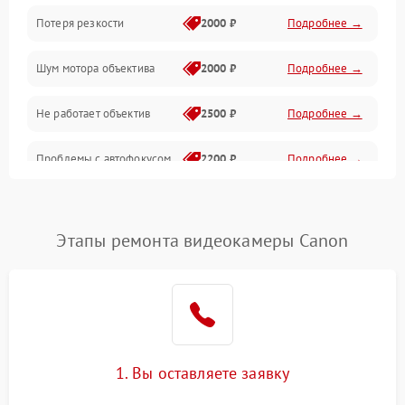
Потеря резкости
2000 ₽
Подробнее →
Аудио
Шум мотора объектива
2000 ₽
Подробнее →
Не работает объектив
2500 ₽
Подробнее →
Проблемы с автофокусом
2200 ₽
Подробнее →
Не открывается крышка
1000 ₽
Подробнее →
объектива
Этапы ремонта видеокамеры Canon
Плохое качество
2500 ₽
Подробнее →
изображения
Не работает зум
2200 ₽
Подробнее →
Не работает стабилизация
1. Вы оставляете заявку
2300 ₽
Подробнее →
изображения