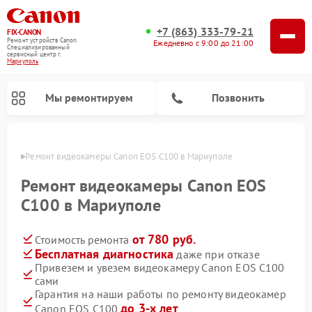
+7 (863) 333-79-21
FIX-CANON
Ремонт устройств Canon
Ежедневно с 9:00 до 21:00
Специализированный
cервисный центр г.
Мариуполь
Мы ремонтируем
Позвонить
уполе
Ремонт видеокамеры Canon EOS C100 в Мариуполе
Ремонт видеокамеры Canon EOS
C100 в Мариуполе
от 780 руб.
Стоимость ремонта
Бесплатная диагностика
даже при отказе
Привезем и увезем видеокамеру Canon EOS C100
сами
Ремонт цифровых биноклей Canon
Гарантия на наши работы по ремонту видеокамер
до 3-х лет
Canon EOS C100