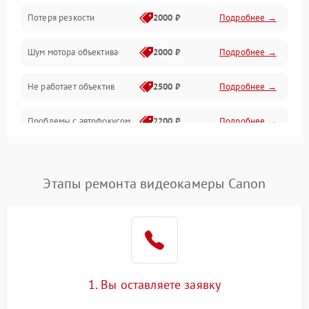
Потеря резкости
2000 ₽
Подробнее →
Аудио
Шум мотора объектива
2000 ₽
Подробнее →
Не работает объектив
2500 ₽
Подробнее →
Проблемы с автофокусом
2200 ₽
Подробнее →
Не открывается крышка
1000 ₽
Подробнее →
объектива
Этапы ремонта видеокамеры Canon
Плохое качество
2500 ₽
Подробнее →
изображения
Не работает зум
2200 ₽
Подробнее →
Не работает стабилизация
1. Вы оставляете заявку
2300 ₽
Подробнее →
изображения