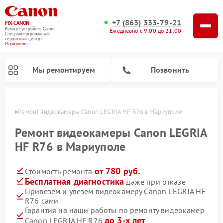
+7 (863) 333-79-21
FIX-CANON
Ремонт устройств Canon
Ежедневно с 9:00 до 21:00
Специализированный
cервисный центр г.
Мариуполь
Мы ремонтируем
Позвонить
уполе
Ремонт видеокамеры Canon LEGRIA HF R76 в Мариуполе
Ремонт видеокамеры Canon LEGRIA
HF R76 в Мариуполе
от 780 руб.
Стоимость ремонта
Бесплатная диагностика
даже при отказе
Привезем и увезем видеокамеру Canon LEGRIA HF
R76 сами
Ремонт цифровых биноклей Canon
Гарантия на наши работы по ремонту видеокамер
до 3-х лет
Canon LEGRIA HF R76