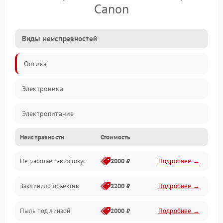
Canon
Виды неисправностей
Оптика
Электроника
Электропитание
Неисправности
Стоимость
Видео
Не работает автофокус
2000 ₽
Подробнее →
Хранение данных
Заклинило объектив
2200 ₽
Подробнее →
Программное обеспечение
Пыль под линзой
2000 ₽
Подробнее →
Механические повреждения