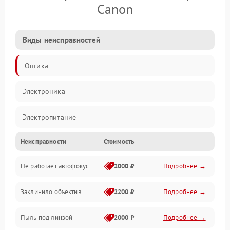
Canon
Виды неисправностей
Оптика
Электроника
Электропитание
Неисправности
Стоимость
Видео
Не работает автофокус
2000 ₽
Подробнее →
Хранение данных
Заклинило объектив
2200 ₽
Подробнее →
Программное обеспечение
Пыль под линзой
2000 ₽
Подробнее →
Механические повреждения