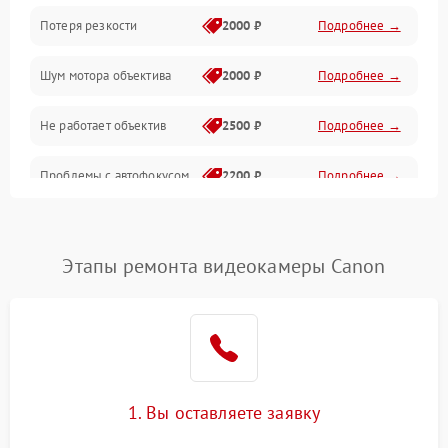
Потеря резкости
2000 ₽
Подробнее →
Аудио
Шум мотора объектива
2000 ₽
Подробнее →
Не работает объектив
2500 ₽
Подробнее →
Проблемы с автофокусом
2200 ₽
Подробнее →
Не открывается крышка
1000 ₽
Подробнее →
объектива
Этапы ремонта видеокамеры Canon
Плохое качество
2500 ₽
Подробнее →
изображения
Не работает зум
2200 ₽
Подробнее →
Не работает стабилизация
1. Вы оставляете заявку
2300 ₽
Подробнее →
изображения