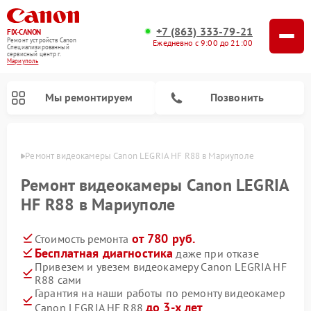
+7 (863) 333-79-21
FIX-CANON
Ремонт устройств Canon
Ежедневно с 9:00 до 21:00
Специализированный
cервисный центр г.
Мариуполь
Мы ремонтируем
Позвонить
уполе
Ремонт видеокамеры Canon LEGRIA HF R88 в Мариуполе
Ремонт видеокамеры Canon LEGRIA
HF R88 в Мариуполе
от 780 руб.
Стоимость ремонта
Бесплатная диагностика
даже при отказе
Привезем и увезем видеокамеру Canon LEGRIA HF
R88 сами
Ремонт цифровых биноклей Canon
Гарантия на наши работы по ремонту видеокамер
до 3-х лет
Canon LEGRIA HF R88