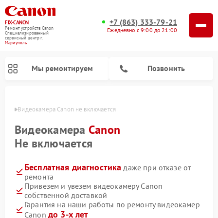
+7 (863) 333-79-21
FIX-CANON
Ремонт устройств Canon
Ежедневно с 9:00 до 21:00
Специализированный
cервисный центр г.
Мариуполь
Мы ремонтируем
Позвонить
уполе
Видеокамера Canon не включается
Видеокамера
Canon
Не включается
Бесплатная диагностика
даже при отказе от
ремонта
Привезем и увезем видеокамеру Canon
собственной доставкой
Ремонт цифровых биноклей Canon
Гарантия на наши работы по ремонту видеокамер
до 3-х лет
Canon